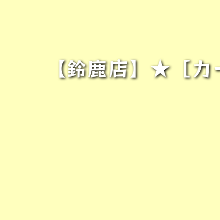
【鈴鹿店】★［カー