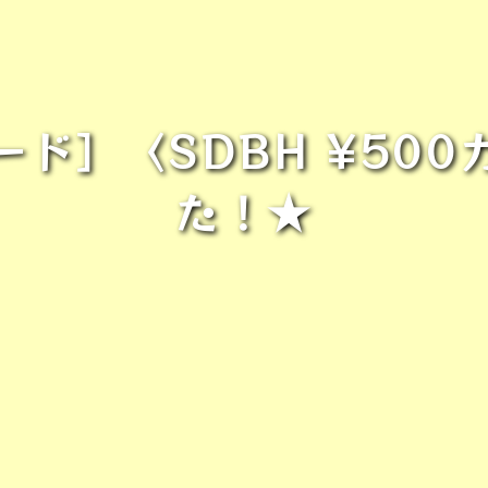
ド］〈SDBH ¥50
た！★