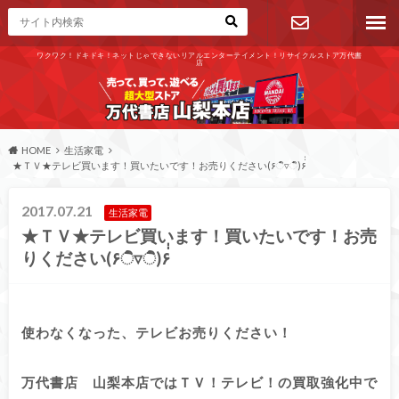
ワクワク！ドキドキ！ネットじゃできないリアルエンターテイメント！リサイクルストア万代書
店
お問い合わ
せ
HOME
生活家電
★ＴＶ★テレビ買います！買いたいです！お売りください(۶்ิ▿்ิ)۶่่
2017.07.21
生活家電
★ＴＶ★テレビ買います！買いたいです！お売
りください(۶்ิ▿்ิ)۶่่
使わなくなった、テレビお売りください！
万代書店 山梨本店ではＴＶ！テレビ！の買取強化中で