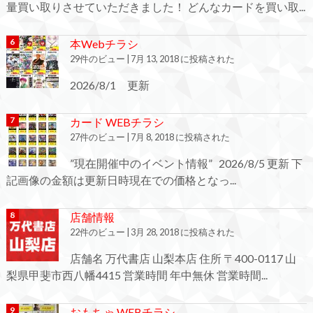
量買い取りさせていただきました！ どんなカードを買い取...
本Webチラシ
29件のビュー
|
7月 13, 2018 に投稿された
2026/8/1 更新
カード WEBチラシ
27件のビュー
|
7月 8, 2018 に投稿された
”現在開催中のイベント情報” 2026/8/5 更新 下
記画像の金額は更新日時現在での価格となっ...
店舗情報
22件のビュー
|
3月 28, 2018 に投稿された
店舗名 万代書店 山梨本店 住所 〒400-0117 山
梨県甲斐市西八幡4415 営業時間 年中無休 営業時間...
おもちゃ WEBチラシ