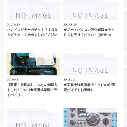
生活家電
生活家電
2017.6.30
2017.8.29
ハンドスピナーガチャ！？ＩＱＯ
★ノートパソコン強化買取★中古
Ｓガチャ！？始めました( ﾟxﾟ)ﾉﾎｰ
ＰＣお売りください！(((ʘ ʘ;)))
こんなの買取ました！
生活家電
2019.6.1
2018.6.2
【家電・日用品】こんなの買取り
★工具★強化買取中！٩(๑´0`๑)۶査
ました！(*'ω'*)◆充電式振動ドラ
定だけでもお気軽に。
イバドリ…
CD/DVD
こんなの買取ました！