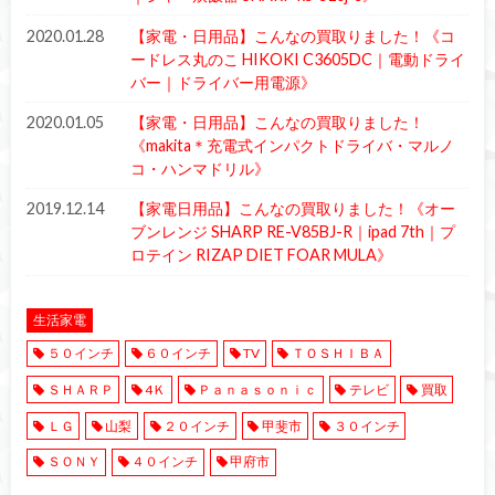
2020.01.28
【家電・日用品】こんなの買取りました！《コ
ードレス丸のこ HIKOKI C3605DC｜電動ドライ
バー｜ドライバー用電源》
2020.01.05
【家電・日用品】こんなの買取りました！
《makita＊充電式インパクトドライバ・マルノ
コ・ハンマドリル》
2019.12.14
【家電日用品】こんなの買取りました！《オー
ブンレンジ SHARP RE-V85BJ-R｜ipad 7th｜プ
ロテイン RIZAP DIET FOAR MULA》
生活家電
５０インチ
６０インチ
TV
ＴＯＳＨＩＢＡ
ＳＨＡＲＰ
4Ｋ
Ｐａｎａｓｏｎｉｃ
テレビ
買取
ＬＧ
山梨
２０インチ
甲斐市
３０インチ
ＳＯＮＹ
４０インチ
甲府市