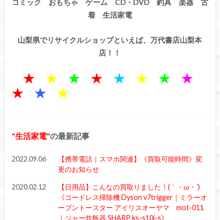
コミック おもちゃ ゲーム CD・DVD 釣具 楽器 古
着 生活家電
山梨県でリサイクルショップといえば、万代書店山梨本
店！！
★
★
★
★
★
★
★
★
★
★
★
生活家電
の最新記事
2022.09.06
【携帯電話｜スマホ関連】《買取可能時間》変
更のお知らせ
2020.02.12
【日用品】こんなの買取りました！(｀・ω・´)ゞ
《コードレス掃除機 Dyson v7trigger｜ミラーオ
ーブントースター アイリスオーヤマ mot-011
｜ジャー炊飯器 SHARP ks-s10j-s》