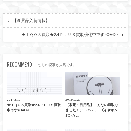
【新景品入荷情報】
★ＩＱＯＳ買取★2.4ＰＬＵＳ買取強化中です (ʘ∆ʘ)/
RECOMMEND
こちらの記事も人気です。
生活家電
こんなの買取ました！
2017.8.11
2019.11.27
★ＩＱＯＳ買取★2.4ＰＬＵＳ買取
【家電・日用品】こんなの買取り
中です (ʘ∆ʘ)/
ました！(｀・ω・´)ゞ《イヤホン
SONY …