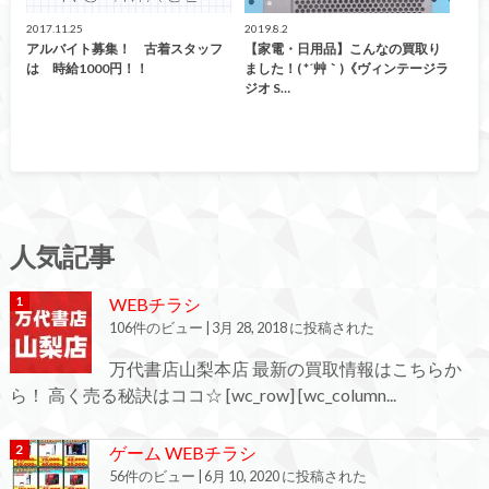
2017.11.25
2019.8.2
アルバイト募集！ 古着スタッフ
【家電・日用品】こんなの買取り
は 時給1000円！！
ました！( *´艸｀)《ヴィンテージラ
ジオ S…
人気記事
WEBチラシ
106件のビュー
|
3月 28, 2018 に投稿された
万代書店山梨本店 最新の買取情報はこちらか
ら！ 高く売る秘訣はココ☆ [wc_row] [wc_column...
ゲーム WEBチラシ
56件のビュー
|
6月 10, 2020 に投稿された