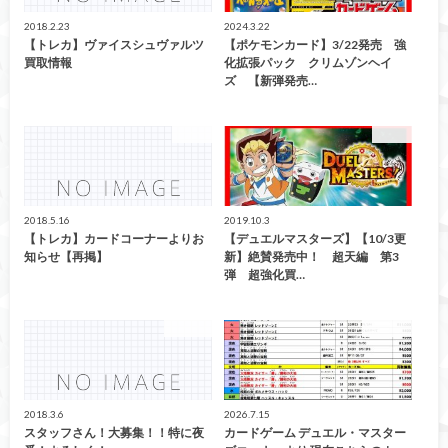
2018.2.23
2024.3.22
【トレカ】ヴァイスシュヴァルツ
【ポケモンカード】3/22発売 強
買取情報
化拡張パック クリムゾンヘイ
ズ 【新弾発売…
トレカ
カード
2018.5.16
2019.10.3
【トレカ】カードコーナーよりお
【デュエルマスターズ】【10/3更
知らせ【再掲】
新】絶賛発売中！ 超天編 第3
弾 超強化買…
CD/DVD
買取告知
2018.3.6
2026.7.15
スタッフさん！大募集！！特に夜
カードゲーム デュエル・マスター