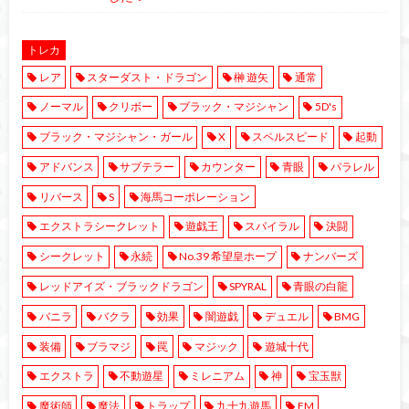
トレカ
レア
スターダスト・ドラゴン
榊 遊矢
通常
ノーマル
クリボー
ブラック・マジシャン
5D's
ブラック・マジシャン・ガール
X
スペルスピード
起動
アドバンス
サブテラー
カウンター
青眼
パラレル
リバース
S
海馬コーポレーション
エクストラシークレット
遊戯王
スパイラル
決闘
シークレット
永続
No.39 希望皇ホープ
ナンバーズ
レッドアイズ・ブラックドラゴン
SPYRAL
青眼の白龍
バニラ
バクラ
効果
闇遊戯
デュエル
BMG
装備
ブラマジ
罠
マジック
遊城十代
エクストラ
不動遊星
ミレニアム
神
宝玉獣
魔術師
魔法
トラップ
九十九遊馬
EM