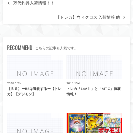
万代釣具入荷情報！！
【トレカ】ウィクロス 入荷情報 他
RECOMMEND
こちらの記事も人気です。
トレカ
トレカ
2018.5.26
2016.10.6
【ＢＳ】ーBSは進化するー【トレ
トレカ「LoVⅢ」と「MTG」買取
カ】【デジモン】
情報！
トレカ
カード