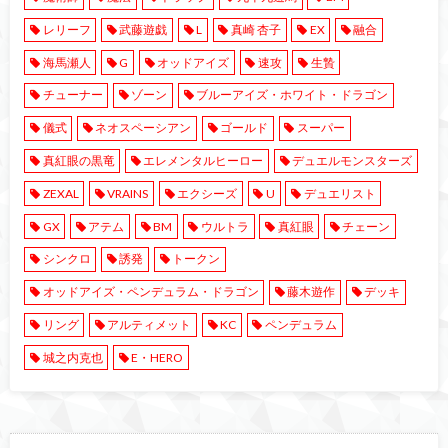
レリーフ
武藤遊戯
L
真崎 杏子
EX
融合
海馬瀬人
G
オッドアイズ
速攻
生贄
チューナー
ゾーン
ブルーアイズ・ホワイト・ドラゴン
儀式
ネオスペーシアン
ゴールド
スーパー
真紅眼の黒竜
エレメンタルヒーロー
デュエルモンスターズ
ZEXAL
VRAINS
エクシーズ
U
デュエリスト
GX
アテム
BM
ウルトラ
真紅眼
チェーン
シンクロ
誘発
トークン
オッドアイズ・ペンデュラム・ドラゴン
藤木遊作
デッキ
リング
アルティメット
KC
ペンデュラム
城之内克也
E・HERO