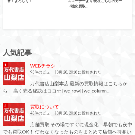
番！よろしく！
ズコーナーより 現在こちらのカー
ド強化買取…
人気記事
WEBチラシ
93件のビュー
|
3月 28, 2018 に投稿された
万代書店山梨本店 最新の買取情報はこちらか
ら！ 高く売る秘訣はココ☆ [wc_row] [wc_column...
買取について
43件のビュー
|
3月 28, 2018 に投稿された
店舗買取 その場ですぐに現金化！早朝でも夜中
でも買取OK！ 使わなくなったものをまとめて店舗へ持参い