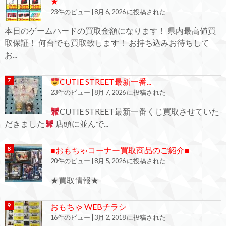
★
23件のビュー
|
8月 6, 2026 に投稿された
本日のゲームハードの買取金額になります！ 県内最高値買
取保証！ 何台でも買取致します！ お持ち込みお待ちして
お...
CUTIE STREET最新一番...
23件のビュー
|
8月 7, 2026 に投稿された
CUTIE STREET最新一番くじ買取させていた
だきました
店頭に並んで...
■おもちゃコーナー買取商品のご紹介■
20件のビュー
|
8月 5, 2026 に投稿された
★買取情報★
おもちゃ WEBチラシ
16件のビュー
|
3月 2, 2018 に投稿された