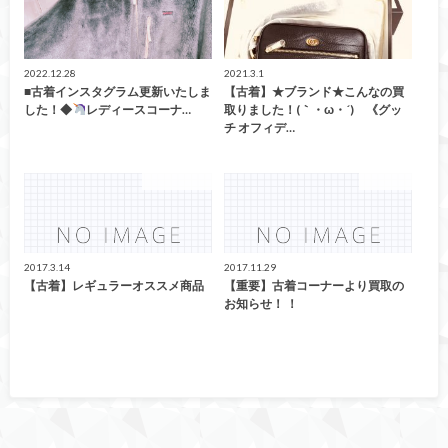
2022.12.28
2021.3.1
■古着インスタグラム更新いたしま
【古着】★ブランド★こんなの買
した！◆
レディースコーナ…
取りました！(｀・ω・´)ゞ《グッ
チ オフィデ…
ファッション
G-SHOCK
2017.3.14
2017.11.29
【古着】レギュラーオススメ商品
【重要】古着コーナーより買取の
お知らせ！ ！