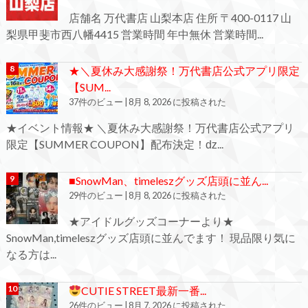
店舗名 万代書店 山梨本店 住所 〒400-0117 山
梨県甲斐市西八幡4415 営業時間 年中無休 営業時間...
★＼夏休み大感謝祭！万代書店公式アプリ限定
【SUM...
37件のビュー
|
8月 8, 2026 に投稿された
★イベント情報★ ＼夏休み大感謝祭！万代書店公式アプリ
限定【SUMMER COUPON】配布決定！ǳ...
■SnowMan、timeleszグッズ店頭に並ん...
29件のビュー
|
8月 8, 2026 に投稿された
★アイドルグッズコーナーより★
SnowMan,timeleszグッズ店頭に並んでます！ 現品限り気に
なる方は...
CUTIE STREET最新一番...
26件のビュー
|
8月 7, 2026 に投稿された