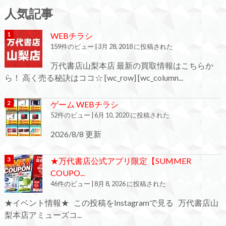
人気記事
WEBチラシ
159件のビュー
|
3月 28, 2018 に投稿された
万代書店山梨本店 最新の買取情報はこちらか
ら！ 高く売る秘訣はココ☆ [wc_row] [wc_column...
ゲーム WEBチラシ
52件のビュー
|
6月 10, 2020 に投稿された
2026/8/8 更新
★万代書店公式アプリ限定【SUMMER
COUPO...
46件のビュー
|
8月 8, 2026 に投稿された
★イベント情報★ この投稿をInstagramで見る 万代書店山
梨本店アミューズコ...