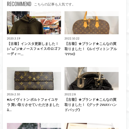
RECOMMEND
こちらの記事も人気です。
こんなの買取ました！
こんなの買取ました！
2020.3.19
2022.10.22
【古着】インスタ更新しました！
【古着】★ブランド★こんなの買
(=ﾟωﾟ)ﾉ★ノースフェイスのロゴフ
取りました！《ルイヴィトン アル
ーディー…
マPM》
こんなの買取ました！
こんなの買取ました！
2026.2.10
2022.2.8
■ルイヴィトン ポルトフォイユサ
【古着】★ブランド★こんなの買
ラ 買い取りさせていただきました
取りました！《グッチ 2WAYハン
ȃ…
ドバッグ》
ファッション
こんなの買取ました！