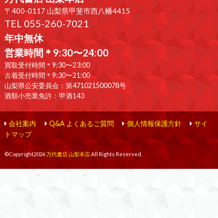
〒400-0117 山梨県甲斐市西八幡4415
TEL 055-260-7021
年中無休
営業時間＊9:30〜24:00
買取受付時間＊9:30〜23:00
古着受付時間＊9:30〜21:00
山梨県公安委員会：第471021500078号
酒類小売業免許：甲酒143
会社案内
Q&A よくあるご質問
個人情報保護方針
サイ
トマップ
©Copyright2026
万代書店 山梨本店
.All Rights Reserved.
produced by
...
management by
...