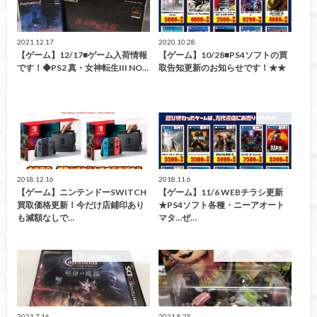
2021.12.17
2020.10.28
【ゲーム】12/17■ゲーム入荷情報
【ゲーム】10/28■PS4ソフトの買
です！◆PS2 真・女神転生III NO…
取告知更新のお知らせです！★★
買取告知
買取告知
2018.12.16
2018.11.6
【ゲーム】ニンテンドーSWITCH
【ゲーム】11/6 WEBチラシ更新
買取価格更新！今だけ店鋪印あり
★PS4ソフト各種・ニーアオート
も減額なしで…
マタ…ぜ…
こんなの買取ました！
こんなの買取ました！
2021.7.16
2021.8.25