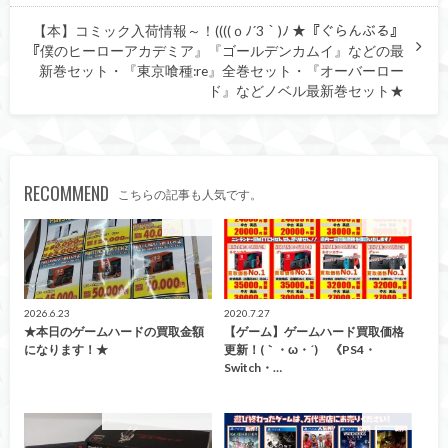
【本】コミック入荷情報～！((((ｏﾉ´3｀)ﾉ ★『ぐらんぶる』
『僕のヒーローアカデミア』『ゴールデンカムイ』などの最
新巻セット・『東京喰種:re』全巻セット・『オーバーロー
ド』などノベル最新巻セット★
RECOMMEND
こちらの記事も人気です。
買取告知
買取告知
2026.6.23
2020.7.27
★本日のゲームハードの買取金額
【ゲーム】ゲームハード買取価格
になります！★
更新！(｀・ω・´)ゞ《PS4・
Switch・…
こんなの買取ました！
買取告知