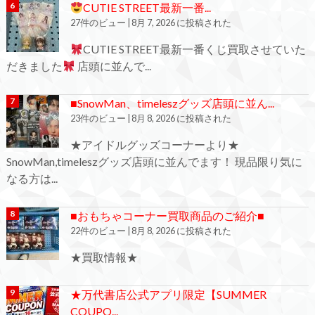
CUTIE STREET最新一番...
27件のビュー
|
8月 7, 2026 に投稿された
CUTIE STREET最新一番くじ買取させていた
だきました
店頭に並んで...
■SnowMan、timeleszグッズ店頭に並ん...
23件のビュー
|
8月 8, 2026 に投稿された
★アイドルグッズコーナーより★
SnowMan,timeleszグッズ店頭に並んでます！ 現品限り気に
なる方は...
■おもちゃコーナー買取商品のご紹介■
22件のビュー
|
8月 8, 2026 に投稿された
★買取情報★
★万代書店公式アプリ限定【SUMMER
COUPO...