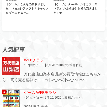
【ゲーム】こんなの買取りまし
【ゲーム】★amiibo シオカラーズ
た！《3DSレアソフト＊キャッス
《アオリ/ホタル》お持ち頂きまし
ルヴァニア ロー…
た！★
人気記事
WEBチラシ
137件のビュー
|
3月 28, 2018 に投稿された
万代書店山梨本店 最新の買取情報はこちらか
ら！ 高く売る秘訣はココ☆ [wc_row] [wc_column...
ゲーム WEBチラシ
46件のビュー
|
6月 10, 2020 に投稿された
2026/8/8 更新