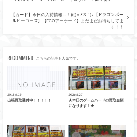
【カード】今日の入荷情報～！((((ｏﾉ´3｀)ﾉ【ドラゴンボー
ルヒーローズ】【FGOアーケード】まだまだお待ちしてま
す！！
RECOMMEND
こちらの記事も人気です。
CD/DVD
買取告知
2018.6.19
2026.6.27
出張買取受付中！！！！！
★本日のゲームハードの買取金額
になります！★
買取告知
買取告知