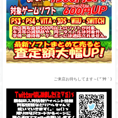
ご来店お待ちしてます～( *´艸｀)