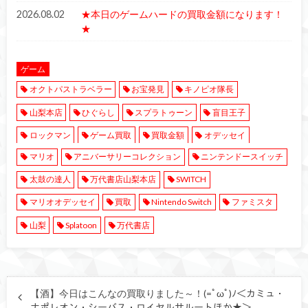
2026.08.02
★本日のゲームハードの買取金額になります！
★
ゲーム
オクトパストラベラー
お宝発見
キノピオ隊長
山梨本店
ひぐらし
スプラトゥーン
盲目王子
ロックマン
ゲーム買取
買取金額
オデッセイ
マリオ
アニバーサリーコレクション
ニンテンドースイッチ
太鼓の達人
万代書店山梨本店
SWITCH
マリオオデッセイ
買取
Nintendo Switch
ファミスタ
山梨
Splatoon
万代書店
【酒】今日はこんなの買取りました～！(=ﾟωﾟ)ﾉ＜カミュ・
ナポレオン・シーバス・ロイヤルサルートほか★＞