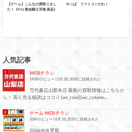
【ゲーム】こんなの買取りまし
やっぱ ファミコンだわ！
た！《PS2 黄金騎士牙狼 美品》
人気記事
WEBチラシ
143件のビュー
|
3月 28, 2018 に投稿された
万代書店山梨本店 最新の買取情報はこちらか
ら！ 高く売る秘訣はココ☆ [wc_row] [wc_column...
ゲーム WEBチラシ
50件のビュー
|
6月 10, 2020 に投稿された
2026/8/8 更新