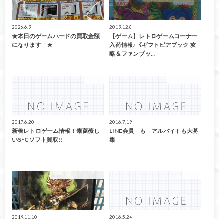
2026.6.9
2019.12.8
★本日のゲームハードの買取金額
【ゲーム】レトロゲームコーナー
になります！★
入荷情報♪《ギフトピアブック 攻
略＆ファンブッ…
ゲーム
ファッション
2017.6.20
2016.7.19
新着レトロゲーム情報！素薔薇し
LINE会員 も アルバイトも大募
いSFCソフト買取!!
集
こんなの買取ました！
ゲーム
2019.11.10
2016.5.24