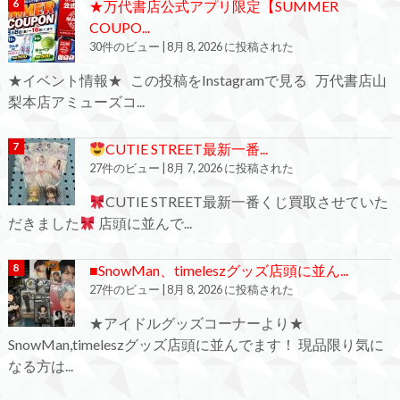
★万代書店公式アプリ限定【SUMMER
COUPO...
30件のビュー
|
8月 8, 2026 に投稿された
★イベント情報★ この投稿をInstagramで見る 万代書店山
梨本店アミューズコ...
CUTIE STREET最新一番...
27件のビュー
|
8月 7, 2026 に投稿された
CUTIE STREET最新一番くじ買取させていた
だきました
店頭に並んで...
■SnowMan、timeleszグッズ店頭に並ん...
27件のビュー
|
8月 8, 2026 に投稿された
★アイドルグッズコーナーより★
SnowMan,timeleszグッズ店頭に並んでます！ 現品限り気に
なる方は...