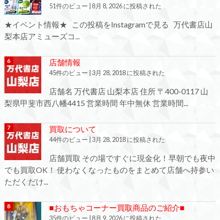
51件のビュー
|
8月 8, 2026 に投稿された
★イベント情報★ この投稿をInstagramで見る 万代書店山
梨本店アミューズコ...
店舗情報
45件のビュー
|
3月 28, 2018 に投稿された
店舗名 万代書店 山梨本店 住所 〒400-0117 山
梨県甲斐市西八幡4415 営業時間 年中無休 営業時間...
買取について
44件のビュー
|
3月 28, 2018 に投稿された
店舗買取 その場ですぐに現金化！早朝でも夜中
でも買取OK！ 使わなくなったものをまとめて店舗へ持参い
ただくだけ...
■おもちゃコーナー買取商品のご紹介■
35件のビュー
|
8月 9, 2026 に投稿された