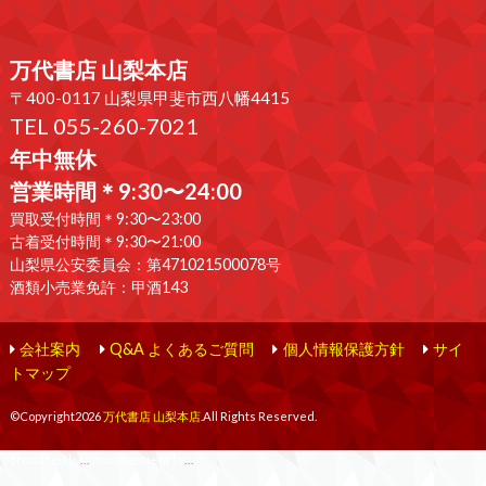
万代書店 山梨本店
〒400-0117 山梨県甲斐市西八幡4415
TEL 055-260-7021
年中無休
営業時間＊9:30〜24:00
買取受付時間＊9:30〜23:00
古着受付時間＊9:30〜21:00
山梨県公安委員会：第471021500078号
酒類小売業免許：甲酒143
会社案内
Q&A よくあるご質問
個人情報保護方針
サイ
トマップ
©Copyright2026
万代書店 山梨本店
.All Rights Reserved.
produced by
...
management by
...