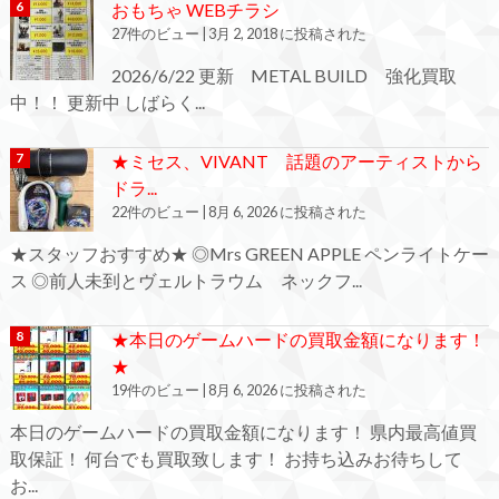
おもちゃ WEBチラシ
27件のビュー
|
3月 2, 2018 に投稿された
2026/6/22 更新 METAL BUILD 強化買取
中！！ 更新中 しばらく...
★ミセス、VIVANT 話題のアーティストから
ドラ...
22件のビュー
|
8月 6, 2026 に投稿された
★スタッフおすすめ★ ◎Mrs GREEN APPLE ペンライトケー
ス ◎前人未到とヴェルトラウム ネックフ...
★本日のゲームハードの買取金額になります！
★
19件のビュー
|
8月 6, 2026 に投稿された
本日のゲームハードの買取金額になります！ 県内最高値買
取保証！ 何台でも買取致します！ お持ち込みお待ちして
お...