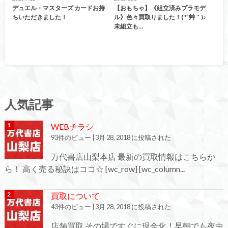
デュエル・マスターズ カードお持
【おもちゃ】《組立済みプラモデ
ちいただきました！
ル》色々買取りました！( *´艸｀)♪
未組立も…
人気記事
WEBチラシ
93件のビュー
|
3月 28, 2018 に投稿された
万代書店山梨本店 最新の買取情報はこちらか
ら！ 高く売る秘訣はココ☆ [wc_row] [wc_column...
買取について
43件のビュー
|
3月 28, 2018 に投稿された
店舗買取 その場ですぐに現金化！早朝でも夜中