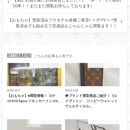
【酒】お酒大量にお買取致しました！(｀・ω・´)ゞその数約
50本！！まだまだ買取お待ちしております♪
【おもちゃ】塗装済みプラモデル各種ご来店°˖✧◝(⁰▿⁰)◜✧˖°塗
装済みでも組み立て完成品もじゃんじゃん買取ます！！
RECOMMEND
こちらの記事も人気です。
こんなの買取ました！
こんなの買取ました！
2022.10.7
2023.5.20
【おもちゃ】■買取情報！《SP-
◆ブランド買取商品ご紹介！《ル
145DX figma ツタンカーメン DX…
イヴィトン ジッピーウォレット
ヴェルティカル…
こんなの買取ました！
こんなの買取ました！