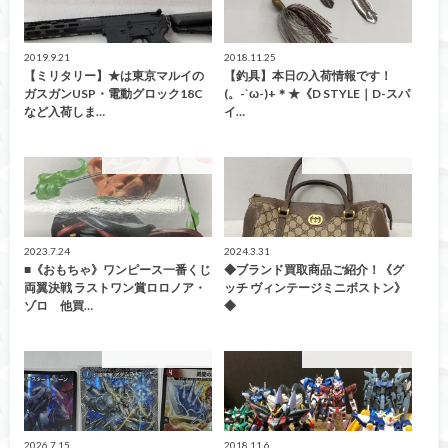
2019.9.21
2018.11.25
【ミリタリー】★は東京マルイの
【釣具】本日の入荷情報です！
ガスガンUSP・電動グロック18C
(。-`ω-)+＊★《D STYLE｜D-スパ
など入荷しま…
イ…
こんなの買取ました！
こんなの買取ました！
2023.7.24
2024.3.31
■《おもちゃ》ワンピース一番くじ
◆ブランド買取商品ご紹介！《グ
両翼決戦 ラストワン賞ロロノア・
ッチ ヴィンテージミニボストン》
ゾロ 他買…
◆
こんなの買取ました！
こんなの買取ました！
2026.7.15
2018.11.6