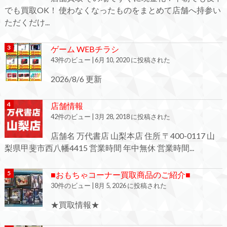
でも買取OK！ 使わなくなったものをまとめて店舗へ持参い
ただくだけ...
ゲーム WEBチラシ
43件のビュー
|
6月 10, 2020 に投稿された
2026/8/6 更新
店舗情報
42件のビュー
|
3月 28, 2018 に投稿された
店舗名 万代書店 山梨本店 住所 〒400-0117 山
梨県甲斐市西八幡4415 営業時間 年中無休 営業時間...
■おもちゃコーナー買取商品のご紹介■
30件のビュー
|
8月 5, 2026 に投稿された
★買取情報★