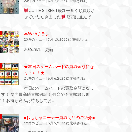
23件のビュー
|
8月 7, 2026 に投稿された
CUTIE STREET最新一番くじ買取さ
せていただきました
店頭に並んで...
本Webチラシ
23件のビュー
|
7月 13, 2018 に投稿された
2026/8/1 更新
★本日のゲームハードの買取金額にな
ります！★
21件のビュー
|
8月 6, 2026 に投稿された
本日のゲームハードの買取金額になり
ます！ 県内最高値買取保証！ 何台でも買取致しま
す！ お持ち込みお待ちしてお...
■おもちゃコーナー買取商品のご紹介■
19件のビュー
|
8月 5, 2026 に投稿された