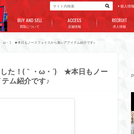
個人情
BUY AND SELL
ACCESS
RECRUIT
買取について
店舗情報
求人情報
・ω・´)ゞ★本日もノースフェイスから激レアアイテム紹介です♪
た！(｀・ω・´)ゞ★本日もノー
P
テム紹介です♪