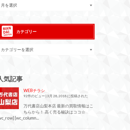
カテゴリー
人気記事
WEBチラシ
92件のビュー
|
3月 28, 2018 に投稿された
万代書店山梨本店 最新の買取情報はこ
ちらから！ 高く売る秘訣はココ☆
wc_row] [wc_column...