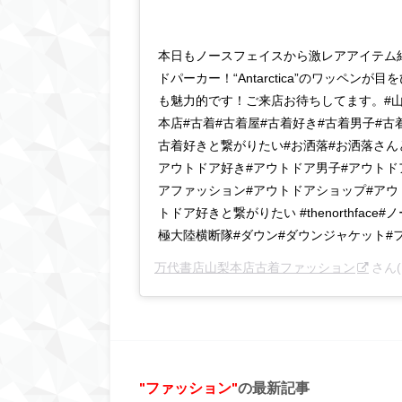
本日もノースフェイスから激レアアイテム
ドパーカー！“Antarctica”のワッペン
も魅力的です！ご来店お待ちしてます。#山
本店#古着#古着屋#古着好き#古着男子#古
古着好きと繋がりたい#お洒落#お洒落さんと繋
アウトドア好き#アウトドア男子#アウトド
アファッション#アウトドアショップ#アウ
トドア好きと繋がりたい #thenorthfac
極大陸横断隊#ダウン#ダウンジャケット#
万代書店山梨本店古着ファッション
さん(@
ファッション
の最新記事