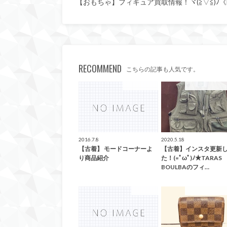
【おもちゃ】フィギュア買取情報！ヾ(≧▽≦)ﾉ
RECOMMEND
こちらの記事も人気です。
ファッション
こんなの買取ま
2016.7.8
2020.5.18
【古着】 モードコーナーよ
【古着】インスタ更新
り商品紹介
た！(=ﾟωﾟ)ﾉ★TARAS
BOULBAのフィ…
G-SHOCK
こんなの買取ま