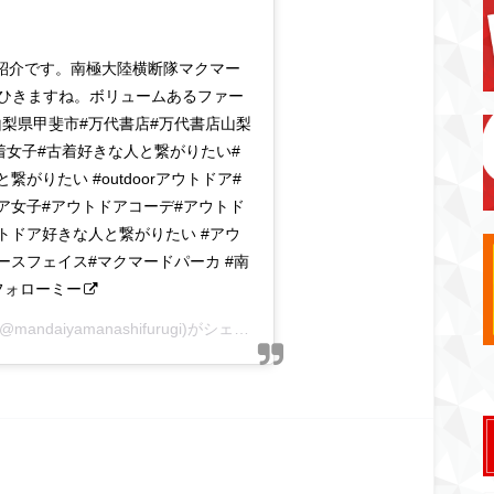
紹介です。南極大陸横断隊マクマー
が目をひきますね。ボリュームあるファー
梨県甲斐市#万代書店#万代書店山梨
着女子#古着好きな人と繋がりたい#
がりたい #outdoorアウトドア#
ア女子#アウトドアコーデ#アウトド
トドア好きな人と繋がりたい #アウ
e#ノースフェイス#マクマードパーカ #南
フォローミー
mandaiyamanashifurugi)がシェアした投稿 –
2018年11月月8日午後1