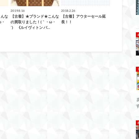
2019.8.16
2018.2.26
こんな
【古着】★ブランド★こんな
【古着】アウターセール延
ω・
の買取りました！(｀・ω・
長！！
´)ゞ《ルイヴィトン バ…