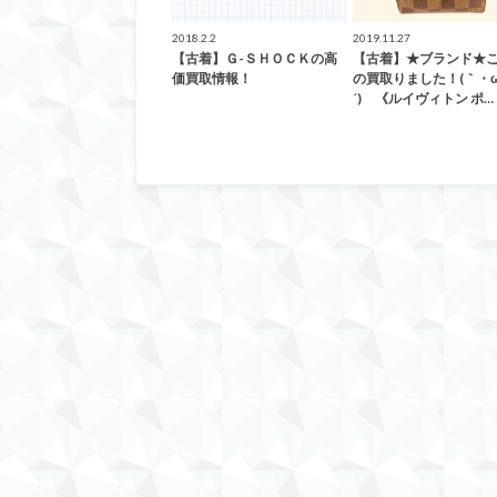
2018.2.2
2019.11.27
【古着】Ｇ-ＳＨＯＣＫの高
【古着】★ブランド★
価買取情報！
の買取りました！(｀・
´)ゞ《ルイヴィトン ポ…