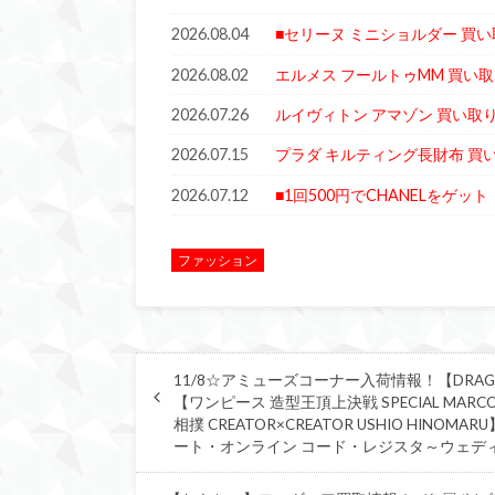
2026.08.04
■セリーヌ ミニショルダー 買
2026.08.02
エルメス フールトゥMM 買い取
2026.07.26
ルイヴィトン アマゾン 買い取
2026.07.15
プラダ キルティング長財布 買
2026.07.12
■1回500円でCHANELをゲ
ファッション
11/8☆アミューズコーナー入荷情報！【DRAGONBAL
【ワンピース 造型王頂上決戦 SPECIAL MAR
相撲 CREATOR×CREATOR USHIO HINOM
ート・オンライン コード・レジスタ～ウェデ