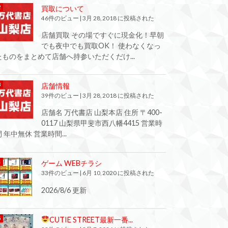
買取について
46件のビュー
|
3月 28, 2018 に投稿された
店舗買取 その場ですぐに現金化！早朝
でも夜中でも買取OK！ 使わなくなっ
たものをまとめて店舗へ持参いただくだけ...
店舗情報
39件のビュー
|
3月 28, 2018 に投稿された
店舗名 万代書店 山梨本店 住所 〒400-
0117 山梨県甲斐市西八幡4415 営業時
間 年中無休 営業時間...
ゲーム WEBチラシ
33件のビュー
|
6月 10, 2020 に投稿された
2026/8/6 更新
CUTIE STREET最新一番...