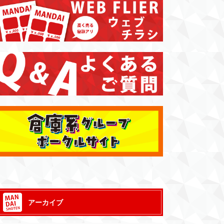
時01分PST
アーカイブ