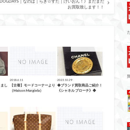
《DOGDAYS｜なのは｜らき☆すた｜けいおん！》まだまだ
お買取致します！！
した！
ファッション
こんなの買取ました！
2018.6.11
2023.10.29
しまし
【古着】モードコーナーより
◆ブランド買取商品ご紹介！
（Maison Margiela）
《シャネル ブローチ》◆
した！
こんなの買取ました！
ファッション