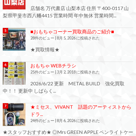
店舗名 万代書店 山梨本店 住所 〒400-0117 山
梨県甲斐市西八幡4415 営業時間 年中無休 営業時間...
■おもちゃコーナー買取商品のご紹介■
28件のビュー
|
8月 5, 2026 に投稿された
★買取情報★
おもちゃ WEBチラシ
25件のビュー
|
3月 2, 2018 に投稿された
2026/6/22 更新 METAL BUILD 強化買取
中！！ 更新中 しばらく...
★ミセス、VIVANT 話題のアーティストから
ドラ...
24件のビュー
|
8月 6, 2026 に投稿された
★スタッフおすすめ★ ◎Mrs GREEN APPLE ペンライトケー