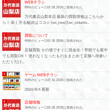
WEBチラシ
89件のビュー
|
3月 28, 2018 に投稿された
万代書店山梨本店 最新の買取情報はこちらか
ら！ 高く売る秘訣はココ☆ [wc_row] [wc_column...
買取について
45件のビュー
|
3月 28, 2018 に投稿された
店舗買取 その場ですぐに現金化！早朝でも夜中
でも買取OK！ 使わなくなったものをまとめて店舗へ持参い
ただくだけ...
ゲーム WEBチラシ
42件のビュー
|
6月 10, 2020 に投稿された
2026/8/6 更新
店舗情報
36件のビュー
|
3月 28, 2018 に投稿された