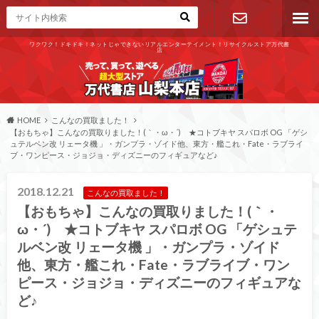
ワクワク！ドキドキ！ネットじゃできないリアルエンターテイメント！リサイクルストア万代書
店
お問い合わ
せ
HOME
こんなの買取ました！
【おもちゃ】こんなの買取りました！(｀・ω・´)ゞ★コトブキヤ スパロボ OG 「ゲシ
ュテルベン改 リェータ機 」・ガンプラ・ゾイド他、東方・艦これ・Fate・ラブライ
ブ・ワンピース・ジョジョ・ディズニーのフィギュアなど♪
2018.12.21
こんなの買取ました！
【おもちゃ】こんなの買取りました！(｀・
ω・´)ゞ★コトブキヤ スパロボ OG 「ゲシュテ
ルベン改 リェータ機 」・ガンプラ・ゾイド
他、東方・艦これ・Fate・ラブライブ・ワン
ピース・ジョジョ・ディズニーのフィギュアな
ど♪