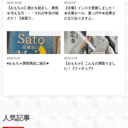
2015.10.23
2019.2.9
【おもちゃ】誰かを励まし、勇気
【古着】インスタ更新しました！
を与える力・・・それが本当の強
★古着セール、真っ只中★在庫ま
さだ！ 【仮面ラ…
だまだありますよ…
こんなの買取ました！
こんなの買取ました！
2026.5.23
2022.3.14
■おもちゃ買取商品ご紹介■
【おもちゃ】こんなの買取りまし
た！《フィギュア》
人気記事