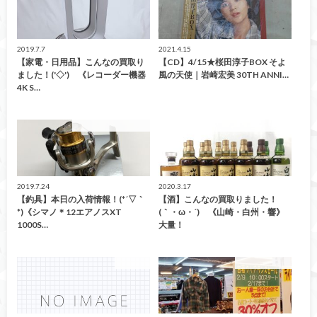
2019.7.7
2021.4.15
【家電・日用品】こんなの買取り
【CD】4/15★桜田淳子BOX そよ
ました！('◇')ゞ《レコーダー機器
風の天使｜岩崎宏美 30TH ANNI…
4K S…
こんなの買取ました！
こんなの買取ました！
2019.7.24
2020.3.17
【釣具】本日の入荷情報！(*´▽｀
【酒】こんなの買取りました！
*)《シマノ＊12エアノスXT
(｀・ω・´)ゞ《山崎・白州・響》
1000S…
大量！
おもちゃ
イベント情報！