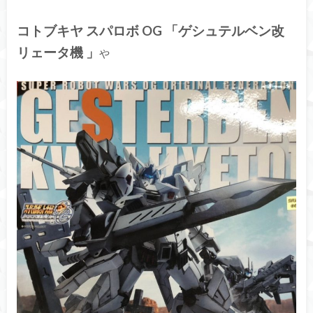
コトブキヤ スパロボ OG 「ゲシュテルベン改
リェータ機 」
や