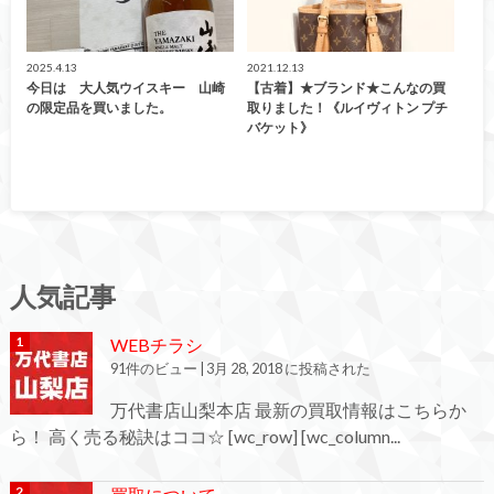
2025.4.13
2021.12.13
今日は 大人気ウイスキー 山崎
【古着】★ブランド★こんなの買
の限定品を買いました。
取りました！《ルイヴィトン プチ
バケット》
人気記事
WEBチラシ
91件のビュー
|
3月 28, 2018 に投稿された
万代書店山梨本店 最新の買取情報はこちらか
ら！ 高く売る秘訣はココ☆ [wc_row] [wc_column...