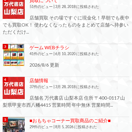
買取について
51件のビュー
|
3月 28, 2018 に投稿された
店舗買取 その場ですぐに現金化！早朝でも夜中
でも買取OK！ 使わなくなったものをまとめて店舗へ持参い
ただくだけ...
ゲーム WEBチラシ
41件のビュー
|
6月 10, 2020 に投稿された
2026/8/6 更新
店舗情報
37件のビュー
|
3月 28, 2018 に投稿された
店舗名 万代書店 山梨本店 住所 〒400-0117 山
梨県甲斐市西八幡4415 営業時間 年中無休 営業時間...
■おもちゃコーナー買取商品のご紹介■
29件のビュー
|
8月 5, 2026 に投稿された