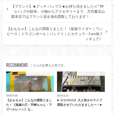
【ブランド】★グッチ パンプス★お持ち頂きました♪( *´艸
｀)バッグや財布、小物からアクセサリーまで、万代書店山
梨本店ではブランド品を強化買取しております！
【おもちゃ】こんなの買取りました！《仮面ライダー｜ワン
ピース｜ドラゴンボール｜バンドリ｜ピカチュウ・Fate他フ
ィギュア》
RECOMMEND
こちらの記事も人気です。
こんなの買取ました！
こんなの買取ました！
2020.9.20
2024.1.21
【おもちゃ】こんなの買取りまし
■《CD/DVD》大人気ホロライブ
た！《鬼滅の刃・宇崎ちゃん・ア
買取させていただきましたー！■
ズールレーン》な…