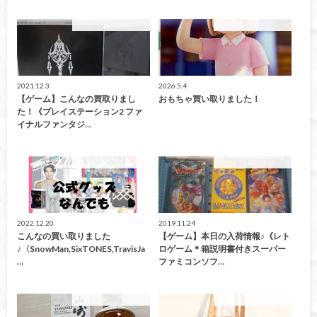
こんなの買取ました！
こんなの買取ました！
2021.12.3
2026.5.4
【ゲーム】こんなの買取りまし
おもちゃ買い取りました！
た！《プレイステーション2 ファ
イナルファンタジ…
こんなの買取ました！
こんなの買取ました！
2022.12.20
2019.11.24
こんなの買い取りました
【ゲーム】本日の入荷情報♪《レト
♪〈SnowMan,SixTONES,TravisJa
ロゲーム＊箱説明書付きスーパー
…
ファミコンソフ…
こんなの買取ました！
こんなの買取ました！