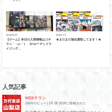
こんなの買取ました！
買取告知
2018.8.25
2026.7.5
【ゲーム】本日の入荷情報はコチ
★まだまだ強化買取してます！★
ラ♪(｀・ω・´)ゞ《PS4＊デッドラ
イジング…
人気記事
WEBチラシ
106件のビュー
|
3月 28, 2018 に投稿された