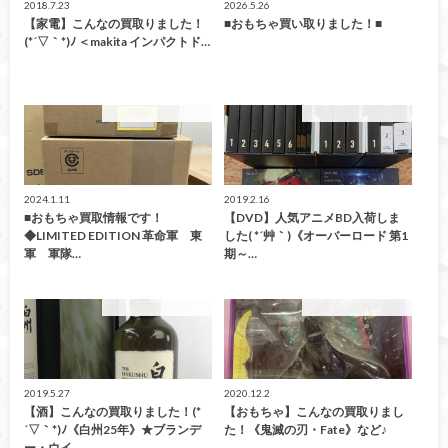
2018.7.23
2026.5.26
【家電】こんなの買取りました！
■おもちゃ買い取りました！■
(*´▽｀*)ﾉ ＜makita インパクトド…
こんなの買取ました！
こんなの買取ました！
2024.1.11
2019.2.16
■おもちゃ買取情報です！
【DVD】人気アニメBD入荷しま
◆LIMITED EDITION 革命軍 東
した( *´艸｀)《オーバーロード 第1
軍 軍隊…
期～…
こんなの買取ました！
こんなの買取ました！
2019.5.27
2020.12.2
【酒】こんなの買取りました！(*
【おもちゃ】こんなの買取りまし
´▽｀*)ﾉ《白州25年》★ブランデ
た！《鬼滅の刃・Fate》など♪
ー・ウイ…