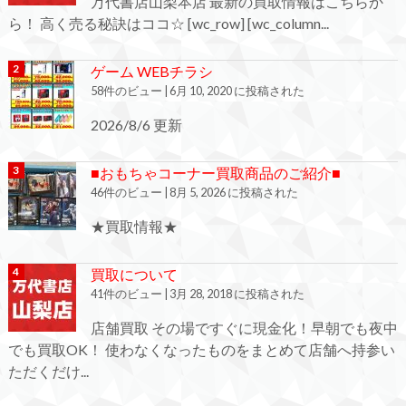
万代書店山梨本店 最新の買取情報はこちらか
ら！ 高く売る秘訣はココ☆ [wc_row] [wc_column...
ゲーム WEBチラシ
58件のビュー
|
6月 10, 2020 に投稿された
2026/8/6 更新
■おもちゃコーナー買取商品のご紹介■
46件のビュー
|
8月 5, 2026 に投稿された
★買取情報★
買取について
41件のビュー
|
3月 28, 2018 に投稿された
店舗買取 その場ですぐに現金化！早朝でも夜中
でも買取OK！ 使わなくなったものをまとめて店舗へ持参い
ただくだけ...