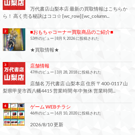
万代書店山梨本店 最新の買取情報はこちらか
ら！ 高く売る秘訣はココ☆ [wc_row] [wc_column...
■おもちゃコーナー買取商品のご紹介■
53件のビュー
|
8月 9, 2026 に投稿された
★買取情報★
店舗情報
47件のビュー
|
3月 28, 2018 に投稿された
店舗名 万代書店 山梨本店 住所 〒400-0117 山
梨県甲斐市西八幡4415 営業時間 年中無休 営業時間...
ゲーム WEBチラシ
46件のビュー
|
6月 10, 2020 に投稿された
2026/8/10 更新