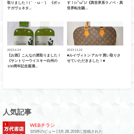
取りました！(｀・ω・´)ゞ《ボッ
す！(=ﾟωﾟ)ﾉ《異世界系ラノベ・異
テガヴェネタ…
世界転生騒…
こんなの買取ました！
こんなの買取ました！
2023.6.24
2023.11.22
【お酒】こんなの買取りました！
■ルイヴィトン アルマ 買い取りさ
《サントリーウイスキー白州の
せていただきました！■
100周年記念蒸溜…
人気記事
WEBチラシ
105件のビュー
|
3月 28, 2018 に投稿された