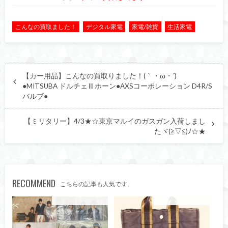
こんなの買取ました！
デジタル家電
家電/雑貨
生活家電
【カー用品】こんなの買取りました！(｀・ω・´)ゞ
●MITSUBA ドルチェⅢホーン●AXSコーポレーション D4R/S
バルブ●
【ミリタリー】4/3★☆東京マルイのガスガン入荷しまし
たヾ(≧▽≦)ﾉ☆★
RECOMMEND
こちらの記事も人気です。
こんなの買取ました！
こんなの買取ました！