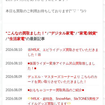
本日も買取のご利用お待ちしております(*´▽｀*)ﾉｼ
こんなの買取ました！
/
デジタル家電
/
家電/雑貨
/
生活家電
の最新記事
2026.08.10
M!LK、エビライグッズ買取させていただきま
した！
2026.08.10
■仮面ライダー変身アイテム沢山買取致しまし
た！■
2026.08.09
デュエル・マスターズコーナーより こちらのカ
ードを買い取りさせていただきました！
2026.08.09
■おもちゃコーナー買取商品のご紹介■
2026.08.09
M!LK・超特急、SnowMan、SixTONES男性ア
イドルグッズ買取してます