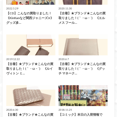
2022.5.29
2020.11.30
【CD】こんなの買取りました！
【古着】★ブランド★こんなの買
《KinKanなど関西ジャニーズJr》
取りました！(｀・ω・´)ゞ《エル
グッズ多…
メス フール…
こんなの買取ました！
こんなの買取ました！
2019.12.22
2020.6.7
【古着】★ブランド★こんなの買
【古着】★ブランド★こんなの買
取りました！(｀・ω・´)ゞ《ルイ
取りました！(｀・ω・´)ゞ《グッ
ヴィトン ミ…
チ マネーク…
こんなの買取ました！
こんなの買取ました！
2020.6.30
2018.11.25
【古着】★ブランド★こんなの買
【コミック】本日の入荷情報で