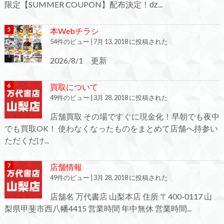
限定【SUMMER COUPON】配布決定！ǳ...
本Webチラシ
54件のビュー
|
7月 13, 2018 に投稿された
2026/8/1 更新
買取について
49件のビュー
|
3月 28, 2018 に投稿された
店舗買取 その場ですぐに現金化！早朝でも夜中
でも買取OK！ 使わなくなったものをまとめて店舗へ持参い
ただくだけ...
店舗情報
49件のビュー
|
3月 28, 2018 に投稿された
店舗名 万代書店 山梨本店 住所 〒400-0117 山
梨県甲斐市西八幡4415 営業時間 年中無休 営業時間...