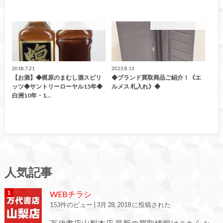
こんなの買取ました！
こんなの買取ました！
2018.7.21
2023.8.13
【お酒】◆梶原のまむし酒スピリ
◆ブランド買取商品ご紹介！《エ
ッツ◆サントリーローヤル15年◆
ルメス 札入れ》◆
白洲10年・1…
人気記事
WEBチラシ
153件のビュー
|
3月 28, 2018 に投稿された