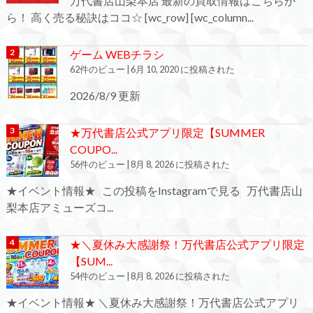
万代書店山梨本店 最新の買取情報はこちらか
ら！ 高く売る秘訣はココ☆ [wc_row] [wc_column...
ゲーム WEBチラシ
62件のビュー
|
6月 10, 2020 に投稿された
2026/8/9 更新
★万代書店公式アプリ限定【SUMMER
COUPO...
56件のビュー
|
8月 8, 2026 に投稿された
★イベント情報★ この投稿をInstagramで見る 万代書店山
梨本店アミューズコ...
★＼夏休み大感謝祭！万代書店公式アプリ限定
【SUM...
54件のビュー
|
8月 8, 2026 に投稿された
★イベント情報★ ＼夏休み大感謝祭！万代書店公式アプリ