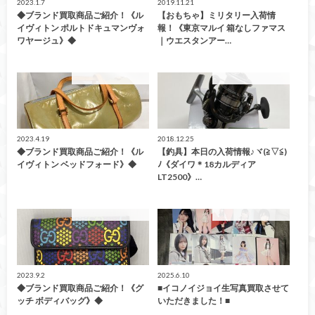
2023.1.7
2019.11.21
◆ブランド買取商品ご紹介！《ル
【おもちゃ】ミリタリー入荷情
イヴィトン ポルトドキュマンヴォ
報！《東京マルイ 箱なしファマス
ワヤージュ》◆
｜ウエスタンアー…
こんなの買取ました！
こんなの買取ました！
2023.4.19
2018.12.25
◆ブランド買取商品ご紹介！《ル
【釣具】本日の入荷情報♪ヾ(≧▽≦)
イヴィトン ベッドフォード》◆
ﾉ《ダイワ＊18カルディア
LT2500》…
こんなの買取ました！
こんなの買取ました！
2023.9.2
2025.6.10
◆ブランド買取商品ご紹介！《グ
■イコノイジョイ生写真買取させて
ッチ ボディバッグ》◆
いただきました！■