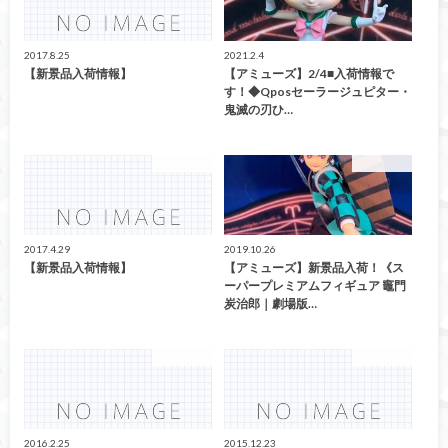
2017.8.25
2021.2.4
【新景品入荷情報】
【アミューズ】2/4■入荷情報で
す！◆Qposセーラージュピター・
鬼滅の刃ひ…
アミューズ
アミューズ
2017.4.29
2019.10.26
【新景品入荷情報】
【アミューズ】新景品入荷！《ス
ーパープレミアムフィギュア 竈門
炭治郎｜劇場版…
アミューズ
アミューズ
2016.2.25
2015.12.23