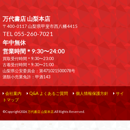
万代書店 山梨本店
〒400-0117 山梨県甲斐市西八幡4415
TEL 055-260-7021
年中無休
営業時間＊9:30〜24:00
買取受付時間＊9:30〜23:00
古着受付時間＊9:30〜21:00
山梨県公安委員会：第471021500078号
酒類小売業免許：甲酒143
会社案内
Q&A よくあるご質問
個人情報保護方針
サイ
トマップ
©Copyright2026
万代書店 山梨本店
.All Rights Reserved.
produced by
...
management by
...