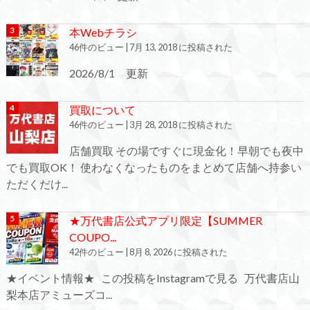
本Webチラシ
46件のビュー
|
7月 13, 2018 に投稿された
2026/8/1 更新
買取について
46件のビュー
|
3月 28, 2018 に投稿された
店舗買取 その場ですぐに現金化！早朝でも夜中
でも買取OK！ 使わなくなったものをまとめて店舗へ持参い
ただくだけ...
★万代書店公式アプリ限定【SUMMER
COUPO...
42件のビュー
|
8月 8, 2026 に投稿された
★イベント情報★ この投稿をInstagramで見る 万代書店山
梨本店アミューズコ...