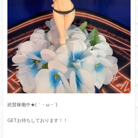
絶賛稼働中★(｀・ω・´)ゞ
GETお待ちしております！！