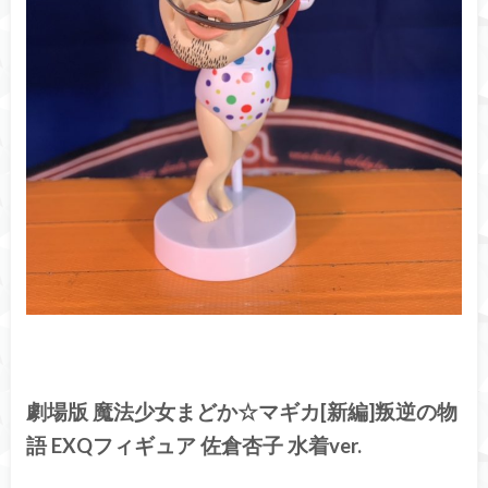
劇場版 魔法少女まどか☆マギカ[新編]叛逆の物
語 EXQフィギュア 佐倉杏子 水着ver.