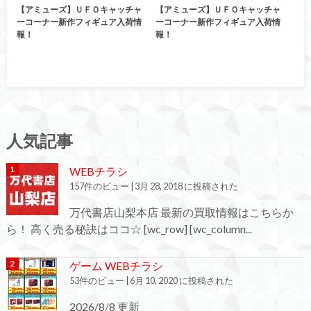
【アミューズ】ＵＦＯキャッチャ
【アミューズ】ＵＦＯキャッチャ
ーコーナー新作フィギュア入荷情
ーコーナー新作フィギュア入荷情
報！
報！
人気記事
WEBチラシ
157件のビュー
|
3月 28, 2018 に投稿された
万代書店山梨本店 最新の買取情報はこちらか
ら！ 高く売る秘訣はココ☆ [wc_row] [wc_column...
ゲーム WEBチラシ
53件のビュー
|
6月 10, 2020 に投稿された
2026/8/8 更新