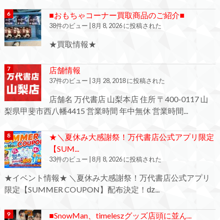
■おもちゃコーナー買取商品のご紹介■
38件のビュー
|
8月 8, 2026 に投稿された
★買取情報★
店舗情報
37件のビュー
|
3月 28, 2018 に投稿された
店舗名 万代書店 山梨本店 住所 〒400-0117 山
梨県甲斐市西八幡4415 営業時間 年中無休 営業時間...
★＼夏休み大感謝祭！万代書店公式アプリ限定
【SUM...
33件のビュー
|
8月 8, 2026 に投稿された
★イベント情報★ ＼夏休み大感謝祭！万代書店公式アプリ
限定【SUMMER COUPON】配布決定！ǳ...
■SnowMan、timeleszグッズ店頭に並ん...