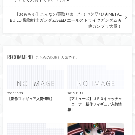
【おもちゃ】こんなの買取りました！ヾ(≧▽≦)ﾉ★METAL
BUILD 機動戦士ガンダムSEED エールストライクガンダム★
他ガンプラ大量！
RECOMMEND
こちらの記事も人気です。
アミューズ
アミューズ
2016.10.29
2015.11.19
【新作フィギュア入荷情報】
【アミューズ】ＵＦＯキャッチャ
ーコーナー新作フィギュア入荷情
報！
アミューズ
アミューズ