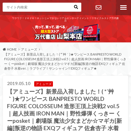
ワクワク！ドキドキ！ネットじゃできないリアルエンターテイメント！リサイクルストア万代書
店
お問い合わ
せ
HOME
アミューズ
【アミューズ】新景品入荷しました！( *´艸｀)★ワンピース BANPRESTO WORLD
FIGURE COLOSSEUM 造形王頂上決戦2 vol.5｜超人技画 IRON MAN｜野性爆弾くっき
ー くーposket｜劇場版 魔法少女まどか☆マギカ[新編]叛逆の物語 EXQフィギュア 佐
倉杏子 水着ver.｜ラブライブ！サンシャイン!! EXQフィギュア★
2019.05.10
アミューズ
【アミューズ】新景品入荷しました！( *´艸
｀)★ワンピース BANPRESTO WORLD
FIGURE COLOSSEUM 造形王頂上決戦2 vol.5
｜超人技画 IRON MAN｜野性爆弾くっきー く
ーposket｜劇場版 魔法少女まどか☆マギカ[新
編]叛逆の物語 EXQフィギュア 佐倉杏子 水着