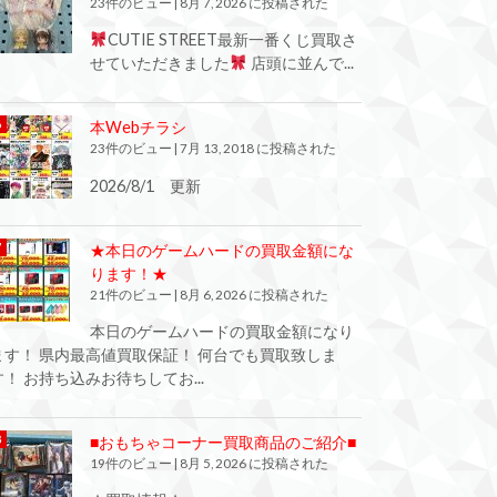
23件のビュー
|
8月 7, 2026 に投稿された
CUTIE STREET最新一番くじ買取さ
せていただきました
店頭に並んで...
本Webチラシ
23件のビュー
|
7月 13, 2018 に投稿された
2026/8/1 更新
★本日のゲームハードの買取金額にな
ります！★
21件のビュー
|
8月 6, 2026 に投稿された
本日のゲームハードの買取金額になり
ます！ 県内最高値買取保証！ 何台でも買取致しま
す！ お持ち込みお待ちしてお...
■おもちゃコーナー買取商品のご紹介■
19件のビュー
|
8月 5, 2026 に投稿された