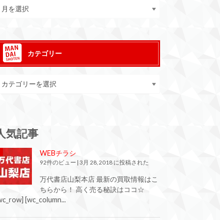
カテゴリー
人気記事
WEBチラシ
92件のビュー
|
3月 28, 2018 に投稿された
万代書店山梨本店 最新の買取情報はこ
ちらから！ 高く売る秘訣はココ☆
wc_row] [wc_column...