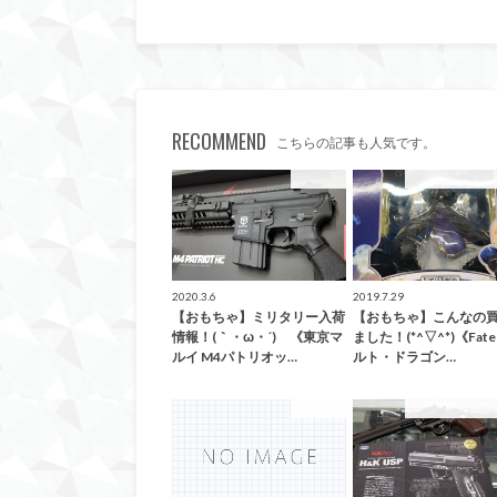
RECOMMEND
こちらの記事も人気です。
おもちゃ
こんなの買取ま
2020.3.6
2019.7.29
【おもちゃ】ミリタリー入荷
【おもちゃ】こんなの
情報！(｀・ω・´)ゞ《東京マ
ました！(*^▽^*)《Fat
ルイ M4パトリオッ…
ルト・ドラゴン…
おもちゃ
こんなの買取ま