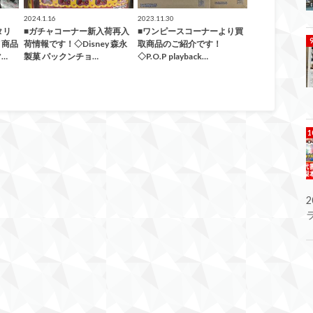
2024.1.16
2023.11.30
タリ
■ガチャコーナー新入荷再入
■ワンピースコーナーより買
メ商品
荷情報です！◇Disney 森永
取商品のご紹介です！
…
製菓 パックンチョ…
◇P.O.P playback…