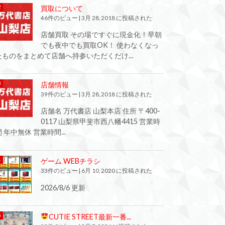
買取について
46件のビュー
|
3月 28, 2018 に投稿された
店舗買取 その場ですぐに現金化！早朝
でも夜中でも買取OK！ 使わなくなっ
たものをまとめて店舗へ持参いただくだけ...
店舗情報
39件のビュー
|
3月 28, 2018 に投稿された
店舗名 万代書店 山梨本店 住所 〒400-
0117 山梨県甲斐市西八幡4415 営業時
間 年中無休 営業時間...
ゲーム WEBチラシ
33件のビュー
|
6月 10, 2020 に投稿された
2026/8/6 更新
CUTIE STREET最新一番...