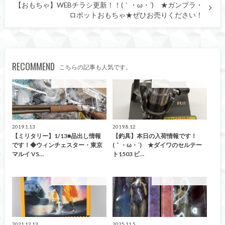
【おもちゃ】WEBチラシ更新！！(｀・ω・´)ゞ★ガンプラ・
ロボットおもちゃ★ぜひお売りください！
RECOMMEND
こちらの記事も人気です。
こんなの買取ました！
こんなの買取ました！
2019.1.13
2019.8.12
【ミリタリー】1/13■品出し情報
【釣具】本日の入荷情報です！
です！◆ウィンチェスター・東京
(｀・ω・´)ゞ★ダイワのセルテー
マルイ VS…
ト1503 ビ…
こんなの買取ました！
こんなの買取ました！
2021.12.13
2025.11.5