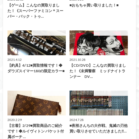
【ゲーム】こんなの買取りまし
■おもちゃ買い取りました！■
た！《スーパーファミコン＊スー
パー・バック・トゥ…
こんなの買取ました！
こんなの買取ました！
2021.4.12
2021.10.28
【釣具】4/12■買取情報です！◆
【CD/DVD】こんなの買取りまし
ダウズスイマー180の限定カラー■
た！《未満警察 ミッドナイトラ
ンナー DV…
こんなの買取ました！
こんなの買取ました！
2020.2.29
2024.7.28
【古着】2/29■買取商品のご紹介
■夜桜さんちの大作戦、鬼滅の刃他
です！◆ルイヴィトン バケット付
買い取りさせていただきました‼…
属ポーチ …