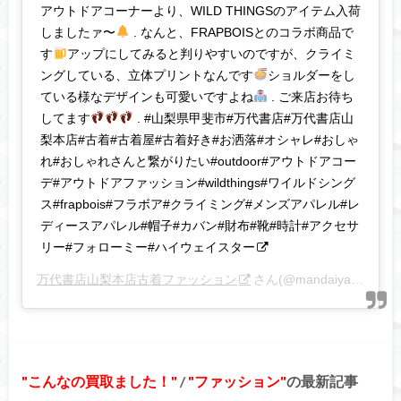
アウトドアコーナーより、WILD THINGSのアイテム入荷
しましたァ〜
. なんと、FRAPBOISとのコラボ商品で
す
アップにしてみると判りやすいのですが、クライミ
ングしている、立体プリントなんです
ショルダーをし
ている様なデザインも可愛いですよね
. ご来店お待ち
してます
. #山梨県甲斐市#万代書店#万代書店山
梨本店#古着#古着屋#古着好き#お洒落#オシャレ#おしゃ
れ#おしゃれさんと繋がりたい#outdoor#アウトドアコー
デ#アウトドアファッション#wildthings#ワイルドシング
ス#frapbois#フラボア#クライミング#メンズアパレル#レ
ディースアパレル#帽子#カバン#財布#靴#時計#アクセサ
リー#フォローミー#ハイウェイスター
万代書店山梨本店古着ファッション
さん(@mandaiyamanashifurugi)がシェアした投稿 –
こんなの買取ました！
/
ファッション
の最新記事