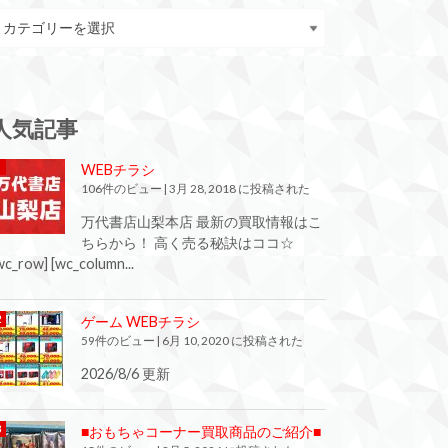
人気記事
WEBチラシ
106件のビュー
|
3月 28, 2018 に投稿された
万代書店山梨本店 最新の買取情報はこ
ちらから！ 高く売る秘訣はココ☆
wc_row] [wc_column...
ゲーム WEBチラシ
59件のビュー
|
6月 10, 2020 に投稿された
2026/8/6 更新
■おもちゃコーナー買取商品のご紹介■