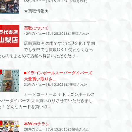
45件のビュー
|
8月 5, 2026 に投稿された
★買取情報★
買取について
42件のビュー
|
3月 28, 2018 に投稿された
店舗買取 その場ですぐに現金化！早朝
でも夜中でも買取OK！ 使わなくなっ
たものをまとめて店舗へ持参いただくだけ...
■ドラゴンボールスーパーダイバーズ
大量買い取りさ...
31件のビュー
|
8月 5, 2026 に投稿された
カードコーナーより ドラゴンボールス
ーパーダイバーズ 大量買い取りさせていただきまし
た！ どんなカードを買い取...
本Webチラシ
28件のビュー
|
7月 13, 2018 に投稿された