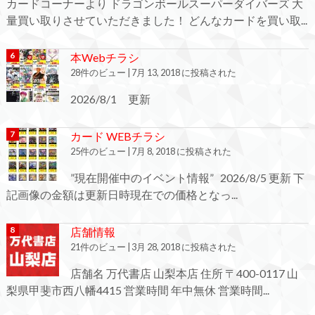
カードコーナーより ドラゴンボールスーパーダイバーズ 大
量買い取りさせていただきました！ どんなカードを買い取...
本Webチラシ
28件のビュー
|
7月 13, 2018 に投稿された
2026/8/1 更新
カード WEBチラシ
25件のビュー
|
7月 8, 2018 に投稿された
”現在開催中のイベント情報” 2026/8/5 更新 下
記画像の金額は更新日時現在での価格となっ...
店舗情報
21件のビュー
|
3月 28, 2018 に投稿された
店舗名 万代書店 山梨本店 住所 〒400-0117 山
梨県甲斐市西八幡4415 営業時間 年中無休 営業時間...