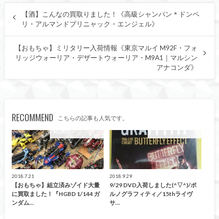
【酒】こんなの買取りました！《高級シャンパン＊ドンペ
リ・アルマンドブリニャック・エンジェル》
【おもちゃ】ミリタリー入荷情報《東京マルイ M92F・フォ
リッジウォーリア・デザートウォーリア・M9A1｜マルシン
アナコンダ》
RECOMMEND
こちらの記事も人気です。
こんなの買取ました！
こんなの買取ました！
2018.7.21
2018.9.29
【おもちゃ】組立済みゾイド大量
9/29 DVD入荷しました(^▽^)/ポ
に買取ました！『HGBD 1/144 ガ
ルノグラフィティ／15thライヴ
ンダム…
サ…