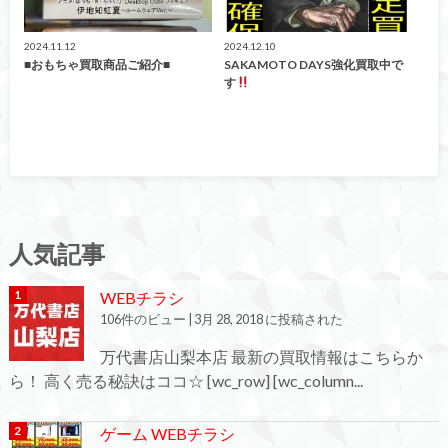
2024.11.12
2024.12.10
■おもちゃ買取商品ご紹介■
SAKAMOTO DAYS強化買取中で
す
人気記事
WEBチラシ
106件のビュー
|
3月 28, 2018 に投稿された
万代書店山梨本店 最新の買取情報はこちらか
ら！ 高く売る秘訣はココ☆ [wc_row] [wc_column...
ゲーム WEBチラシ