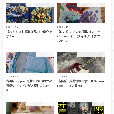
こんなの買取ました！
こんなの買取ました！
2022.7.15
2020.5.15
【おもちゃ】買取商品のご紹介で
【DVD】こんなの買取りました！
す！■
(｀・ω・´)ゞ《テイルズ オブ フェ
スティ…
ファッション
こんなの買取ました！
2022.12.21
2022.2.2
古着Instagram更新♪〈SLOPPYの
【楽器】入荷情報です！◆Gibson
可愛いブルゾンが入荷しました～
FIREBIRD V 等々■
&…
こんなの買取ました！
買取告知