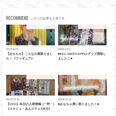
RECOMMEND
こちらの記事も人気です。
こんなの買取ました！
こんなの買取ました！
2021.8.29
2026.2.21
【おもちゃ】こんなの買取りまし
■Mrs. GREEN APPLEグッズ買取し
た！《フィギュア》
ました！■
こんなの買取ました！
こんなの買取ました！
2019.12.26
2024.12.13
【DVD】本日の入荷情報♪( *´艸｀)
■おもちゃ買い取りました！■
《スタミュ・あんステ 2.5次元》