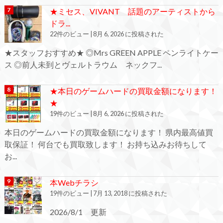
★ミセス、VIVANT 話題のアーティストから
ドラ...
22件のビュー
|
8月 6, 2026 に投稿された
★スタッフおすすめ★ ◎Mrs GREEN APPLE ペンライトケー
ス ◎前人未到とヴェルトラウム ネックフ...
★本日のゲームハードの買取金額になります！
★
19件のビュー
|
8月 6, 2026 に投稿された
本日のゲームハードの買取金額になります！ 県内最高値買
取保証！ 何台でも買取致します！ お持ち込みお待ちして
お...
本Webチラシ
19件のビュー
|
7月 13, 2018 に投稿された
2026/8/1 更新