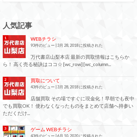
人気記事
WEBチラシ
93件のビュー
|
3月 28, 2018 に投稿された
万代書店山梨本店 最新の買取情報はこちらか
ら！ 高く売る秘訣はココ☆ [wc_row] [wc_column...
買取について
43件のビュー
|
3月 28, 2018 に投稿された
店舗買取 その場ですぐに現金化！早朝でも夜中
でも買取OK！ 使わなくなったものをまとめて店舗へ持参い
ただくだけ...
ゲーム WEBチラシ
43件のビュー
|
6月 10, 2020 に投稿された