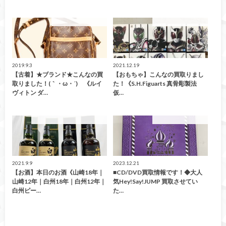
こんなの買取ました！
こんなの買取ました！
2019.9.3
2021.12.19
【古着】★ブランド★こんなの買
【おもちゃ】こんなの買取りまし
取りました！(｀・ω・´)ゞ《ルイ
た！《S.H.Figuarts 真骨彫製法
ヴィトン ダ…
仮…
お酒 ウイスキー ブランデー
こんなの買取ました！
2021.9.9
2023.12.21
【お酒】本日のお酒《山崎18年｜
■CD/DVD買取情報です！◆大人
山崎12年｜白州18年｜白州12年｜
気Hey!Say!JUMP 買取させてい
白州ピー…
た…