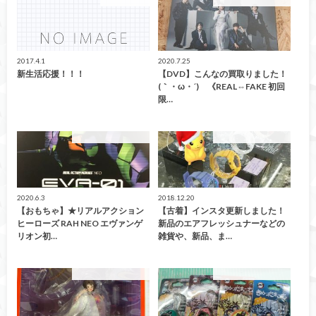
2017.4.1
2020.7.25
新生活応援！！！
【DVD】こんなの買取りました！
(｀・ω・´)ゞ《REAL⇔FAKE 初回
限…
こんなの買取ました！
こんなの買取ました！
2020.6.3
2018.12.20
【おもちゃ】★リアルアクション
【古着】インスタ更新しました！
ヒーローズ RAH NEO エヴァンゲ
新品のエアフレッシュナーなどの
リオン初…
雑貨や、新品、ま…
こんなの買取ました！
こんなの買取ました！