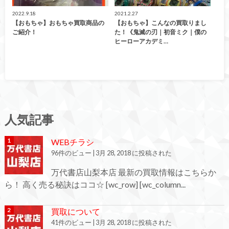
2022.9.18
2021.2.27
【おもちゃ】おもちゃ買取商品の
【おもちゃ】こんなの買取りまし
ご紹介！
た！《鬼滅の刃｜初音ミク｜僕の
ヒーローアカデミ…
人気記事
WEBチラシ
96件のビュー
|
3月 28, 2018 に投稿された
万代書店山梨本店 最新の買取情報はこちらか
ら！ 高く売る秘訣はココ☆ [wc_row] [wc_column...
買取について
41件のビュー
|
3月 28, 2018 に投稿された