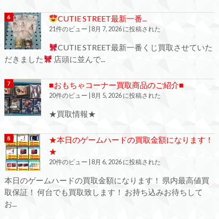
CUTIE STREET最新一番...
21件のビュー
|
8月 7, 2026 に投稿された
CUTIE STREET最新一番くじ買取させていた
だきました
店頭に並んで...
■おもちゃコーナー買取商品のご紹介■
20件のビュー
|
8月 5, 2026 に投稿された
★買取情報★
★本日のゲームハードの買取金額になります！
★
20件のビュー
|
8月 6, 2026 に投稿された
本日のゲームハードの買取金額になります！ 県内最高値買
取保証！ 何台でも買取致します！ お持ち込みお待ちして
お...