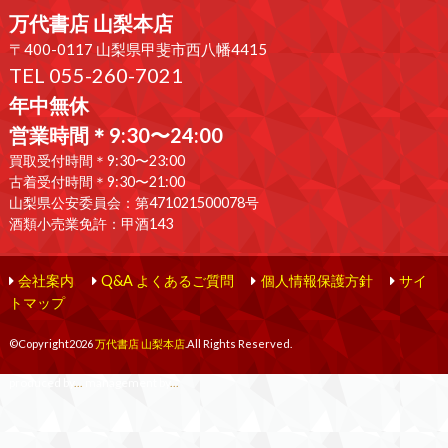
万代書店 山梨本店
〒400-0117 山梨県甲斐市西八幡4415
TEL 055-260-7021
年中無休
営業時間＊9:30〜24:00
買取受付時間＊9:30〜23:00
古着受付時間＊9:30〜21:00
山梨県公安委員会：第471021500078号
酒類小売業免許：甲酒143
会社案内
Q&A よくあるご質問
個人情報保護方針
サイ
トマップ
©Copyright2026
万代書店 山梨本店
.All Rights Reserved.
produced by
...
management by
...