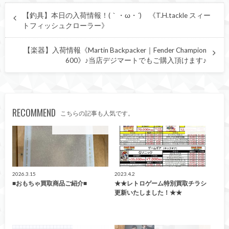
【釣具】本日の入荷情報！(｀・ω・´)ゞ《T.H.tackle スィー
トフィッシュクローラー》
【楽器】入荷情報《Martin Backpacker｜Fender Champion
600》♪当店デジマートでもご購入頂けます♪
RECOMMEND
こちらの記事も人気です。
こんなの買取ました！
買取告知
2026.3.15
2023.4.2
■おもちゃ買取商品ご紹介■
★★レトロゲーム特別買取チラシ
更新いたしました！★★
ファッション
こんなの買取ました！