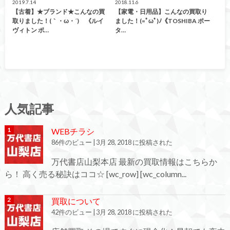
2019.7.14
2018.11.6
【古着】★ブランド★こんなの買
【家電・日用品】こんなの買取り
取りました！(｀・ω・´)ゞ《ルイ
ました！(=ﾟωﾟ)ﾉ《TOSHIBA ポー
ヴィトン ポ…
タ…
人気記事
WEBチラシ
86件のビュー
|
3月 28, 2018 に投稿された
万代書店山梨本店 最新の買取情報はこちらか
ら！ 高く売る秘訣はココ☆ [wc_row] [wc_column...
買取について
42件のビュー
|
3月 28, 2018 に投稿された