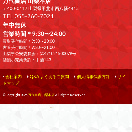
万代書店 山梨本店
〒400-0117 山梨県甲斐市西八幡4415
TEL 055-260-7021
年中無休
営業時間＊9:30〜24:00
買取受付時間＊9:30〜23:00
古着受付時間＊9:30〜21:00
山梨県公安委員会：第471021500078号
酒類小売業免許：甲酒143
会社案内
Q&A よくあるご質問
個人情報保護方針
サイ
トマップ
©Copyright2026
万代書店 山梨本店
.All Rights Reserved.
produced by
...
management by
...