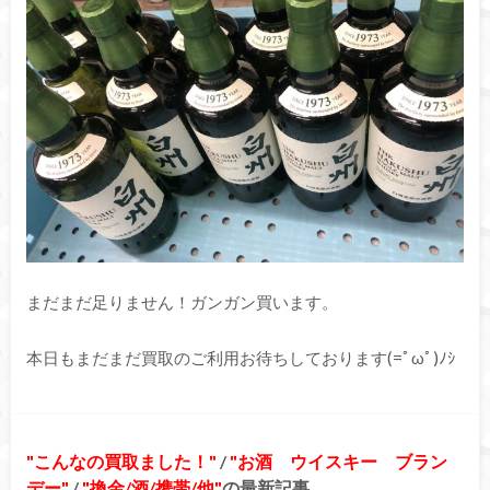
まだまだ足りません！ガンガン買います。
本日もまだまだ買取のご利用お待ちしております(=ﾟωﾟ)ﾉｼ
こんなの買取ました！
/
お酒 ウイスキー ブラン
デー
/
換金/酒/携帯/他
の最新記事