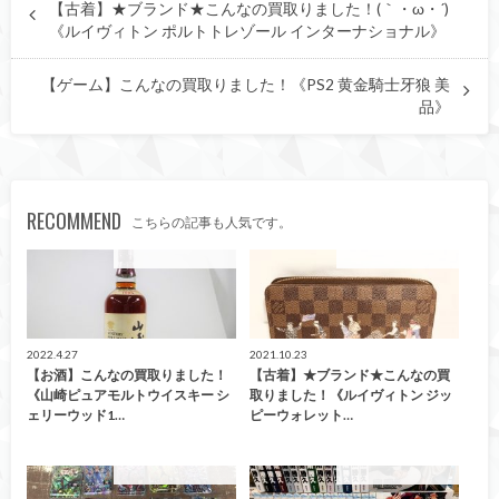
【古着】★ブランド★こんなの買取りました！(｀・ω・´)ゞ
《ルイヴィトン ポルトトレゾール インターナショナル》
【ゲーム】こんなの買取りました！《PS2 黄金騎士牙狼 美
品》
RECOMMEND
こちらの記事も人気です。
こんなの買取ました！
こんなの買取ました！
2022.4.27
2021.10.23
【お酒】こんなの買取りました！
【古着】★ブランド★こんなの買
《山崎ピュアモルトウイスキー シ
取りました！《ルイヴィトン ジッ
ェリーウッド1…
ピーウォレット…
こんなの買取ました！
こんなの買取ました！