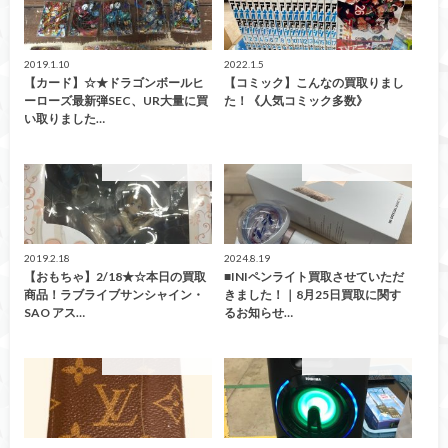
2019.1.10
2022.1.5
【カード】☆★ドラゴンボールヒ
【コミック】こんなの買取りまし
ーローズ最新弾SEC、UR大量に買
た！《人気コミック多数》
い取りました…
こんなの買取ました！
こんなの買取ました！
2019.2.18
2024.8.19
【おもちゃ】2/18★☆本日の買取
■INIペンライト買取させていただ
商品！ラブライブサンシャイン・
きました！｜8月25日買取に関す
SAO アス…
るお知らせ…
こんなの買取ました！
こんなの買取ました！