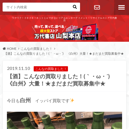
ワクワク！ドキドキ！ネットじゃできないリアルエンターテイメント！リサイクルストア万代書
店
お問い合わ
せ
HOME
こんなの買取ました！
【酒】こんなの買取りました！(｀・ω・´)ゞ《白州》大量！★まだまだ買取募集中★
2019.11.10
こんなの買取ました！
【酒】こんなの買取りました！(｀・ω・´)ゞ
《白州》大量！★まだまだ買取募集中★
白州
今日も
イッパイ買取です