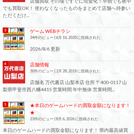
店舗買取 その場ですぐに現金化！早朝でも夜中
でも買取OK！ 使わなくなったものをまとめて店舗へ持参い
ただくだけ...
ゲーム WEBチラシ
34件のビュー
|
6月 10, 2020 に投稿された
2026/8/6 更新
店舗情報
30件のビュー
|
3月 28, 2018 に投稿された
店舗名 万代書店 山梨本店 住所 〒400-0117 山
梨県甲斐市西八幡4415 営業時間 年中無休 営業時間...
★本日のゲームハードの買取金額になります！
★
23件のビュー
|
8月 6, 2026 に投稿された
本日のゲームハードの買取金額になります！ 県内最高値買