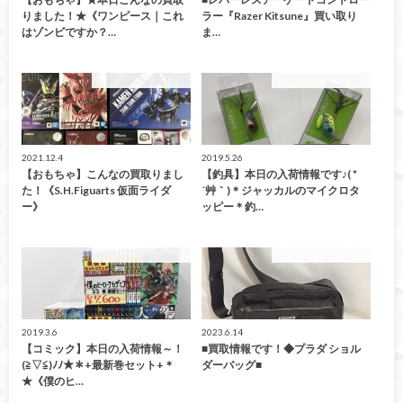
りました！★《ワンピース｜これ
ラー『Razer Kitsune』買い取り
はゾンビですか？…
ま…
こんなの買取ました！
こんなの買取ました！
2021.12.4
2019.5.26
【おもちゃ】こんなの買取りまし
【釣具】本日の入荷情報です♪( *
た！《S.H.Figuarts 仮面ライダ
´艸｀)＊ジャッカルのマイクロタ
ー》
ッピー＊釣…
こんなの買取ました！
こんなの買取ました！
2019.3.6
2023.6.14
【コミック】本日の入荷情報～！
■買取情報です！◆プラダ ショル
(≧▽≦)ﾉﾉ★＊+最新巻セット+＊
ダーバッグ■
★《僕のヒ…