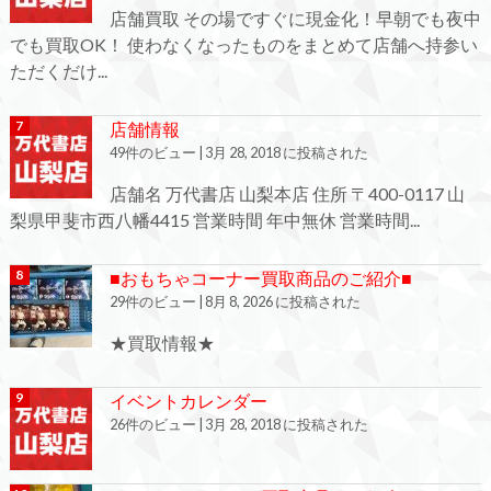
店舗買取 その場ですぐに現金化！早朝でも夜中
でも買取OK！ 使わなくなったものをまとめて店舗へ持参い
ただくだけ...
店舗情報
49件のビュー
|
3月 28, 2018 に投稿された
店舗名 万代書店 山梨本店 住所 〒400-0117 山
梨県甲斐市西八幡4415 営業時間 年中無休 営業時間...
■おもちゃコーナー買取商品のご紹介■
29件のビュー
|
8月 8, 2026 に投稿された
★買取情報★
イベントカレンダー
26件のビュー
|
3月 28, 2018 に投稿された