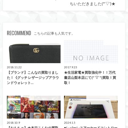
ちいただきました(*’▽’)★
RECOMMEND
こちらの記事も人気です。
こんなの買取ました！
生活家電
2018.11.22
2017.9.23
【ブランド】こんなの買取りまし
★生活家電★買取強化中！！万代
た！《グッチ レザージップアラウ
書店山梨本店にて(*´▽`*)買取！買
ンドウォレット…
取！
こんなの買取ました！
こんなの買取ました！
2018.10.9
2024.1.5
【おもちゃ】★本日こんなの買取
■レバーレスアーケードコントロー