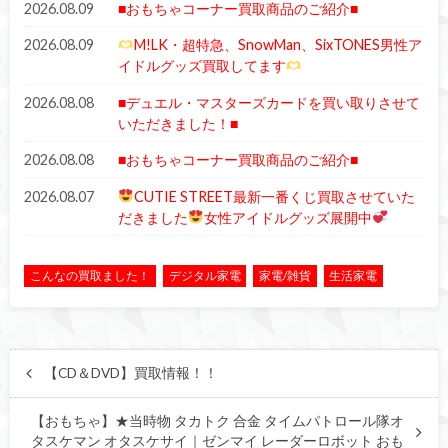
2026.08.09
■おもちゃコーナー買取商品のご紹介■
2026.08.09
M!LK・超特急、SnowMan、SixTONES男性ア
イドルグッズ買取してます
2026.08.08
■デュエル・マスターズカードを買い取りさせて
いただきました！■
2026.08.08
■おもちゃコーナー買取商品のご紹介■
2026.08.07
CUTIE STREET最新一番くじ買取させていた
だきました
女性アイドルグッズ展開中
こんなの買取ました！
デジタル家電
家電/雑貨
生活家電
【CD＆DVD】買取情報！！
【おもちゃ】★当時物 タカトク 合金 タイムパトロール隊オ
タスケマン オタスケサイ｜ゼンマイ レーダーロボット おも