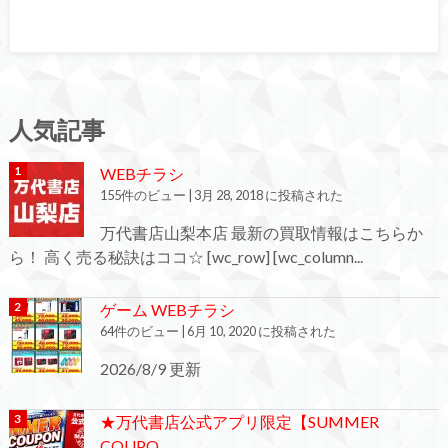
人気記事
WEBチラシ
155件のビュー
|
3月 28, 2018 に投稿された
万代書店山梨本店 最新の買取情報はこちらか
ら！ 高く売る秘訣はココ☆ [wc_row] [wc_column...
ゲーム WEBチラシ
64件のビュー
|
6月 10, 2020 に投稿された
2026/8/9 更新
★万代書店公式アプリ限定【SUMMER
COUPO...