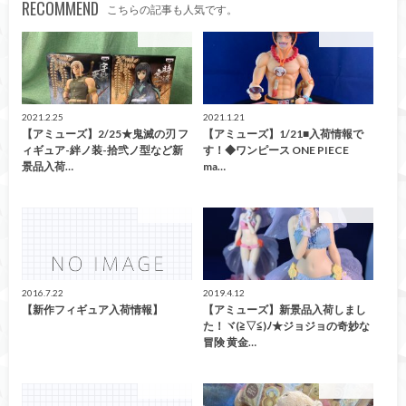
RECOMMEND
こちらの記事も人気です。
アミューズ
アミューズ
2021.2.25
2021.1.21
【アミューズ】2/25★鬼滅の刃 フ
【アミューズ】1/21■入荷情報で
ィギュア-絆ノ装-拾弐ノ型など新
す！◆ワンピース ONE PIECE
景品入荷…
ma…
アミューズ
アミューズ
2016.7.22
2019.4.12
【新作フィギュア入荷情報】
【アミューズ】新景品入荷しまし
た！ヾ(≧▽≦)ﾉ★ジョジョの奇妙な
冒険 黄金…
アミューズ
アミューズ