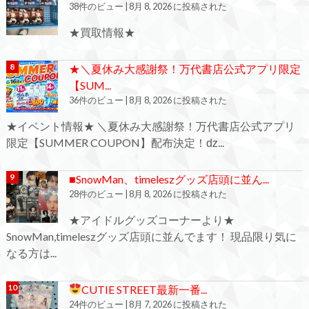
38件のビュー
|
8月 8, 2026 に投稿された
★買取情報★
★＼夏休み大感謝祭！万代書店公式アプリ限定
【SUM...
36件のビュー
|
8月 8, 2026 に投稿された
★イベント情報★ ＼夏休み大感謝祭！万代書店公式アプリ
限定【SUMMER COUPON】配布決定！ǳ...
■SnowMan、timeleszグッズ店頭に並ん...
28件のビュー
|
8月 8, 2026 に投稿された
★アイドルグッズコーナーより★
SnowMan,timeleszグッズ店頭に並んでます！ 現品限り気に
なる方は...
CUTIE STREET最新一番...
24件のビュー
|
8月 7, 2026 に投稿された