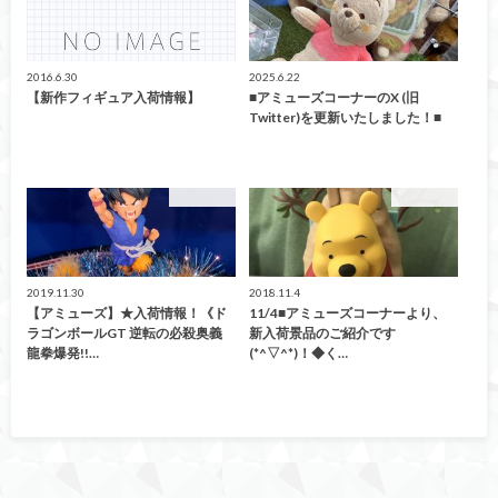
2016.6.30
2025.6.22
【新作フィギュア入荷情報】
■アミューズコーナーのX (旧
Twitter)を更新いたしました！■
アミューズ
アミューズ
2019.11.30
2018.11.4
【アミューズ】★入荷情報！《ド
11/4■アミューズコーナーより、
ラゴンボールGT 逆転の必殺奥義
新入荷景品のご紹介です
龍拳爆発!!…
(*^▽^*)！◆く…