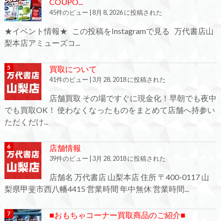
COUPO...
45件のビュー
|
8月 8, 2026 に投稿された
★イベント情報★ この投稿をInstagramで見る 万代書店山
梨本店アミューズコ...
買取について
41件のビュー
|
3月 28, 2018 に投稿された
店舗買取 その場ですぐに現金化！早朝でも夜中
でも買取OK！ 使わなくなったものをまとめて店舗へ持参い
ただくだけ...
店舗情報
39件のビュー
|
3月 28, 2018 に投稿された
店舗名 万代書店 山梨本店 住所 〒400-0117 山
梨県甲斐市西八幡4415 営業時間 年中無休 営業時間...
■おもちゃコーナー買取商品のご紹介■