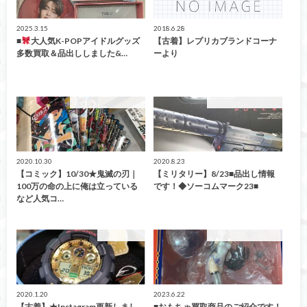
2025.3.15
2018.6.28
■
大人気K-POPアイドルグッズ
【古着】レプリカブランドコーナ
多数買取＆品出ししました&…
ーより
こんなの買取ました！
こんなの買取ました！
2020.10.30
2020.8.23
【コミック】10/30★鬼滅の刃｜
【ミリタリー】8/23■品出し情報
100万の命の上に俺は立っている
です！◆ソーコムマーク23■
など人気コ…
ファッション
こんなの買取ました！
2020.1.20
2023.6.22
【古着】★Instagram更新しまし
■おもちゃ買取商品のご紹介です！