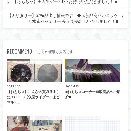
【おもちゃ】★人生ゲームDD お持ちいただきました！★
【ミリタリー】5/9■品出し情報です！◆≪新品商品≫ニッケ
ル水素バッテリー 等々 を品出しいたしました！■
RECOMMEND
こちらの記事も人気です。
こんなの買取ました！
こんなの買取ました！
2019.4.27
2025.4.22
【おもちゃ】こんなの買取りまし
■おもちゃコーナー買取商品のご紹
た！(*‘ω‘ *)《仮面ライダー・まど
介■
マギ・…
こんなの買取ました！
ファッション