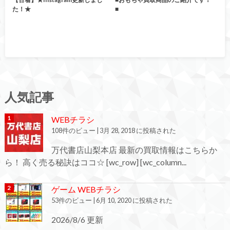
た！★
■
人気記事
WEBチラシ
108件のビュー
|
3月 28, 2018 に投稿された
万代書店山梨本店 最新の買取情報はこちらか
ら！ 高く売る秘訣はココ☆ [wc_row] [wc_column...
ゲーム WEBチラシ
53件のビュー
|
6月 10, 2020 に投稿された
2026/8/6 更新