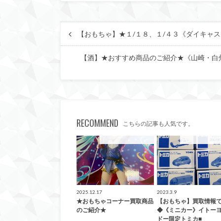
【おもちゃ】★１/１８、１/４３《ダイキャスト
【酒】★おすすめ商品のご紹介★《山崎・白
RECOMMEND
こちらの記事も人気です。
こんなの買取ました！
こんなの買取ま
2025.12.17
2023.3.9
★おもちゃコーナー買取商品
【おもちゃ】買取情報
のご紹介★
◆《ミニカー》イトー
ドー限定トミカ■