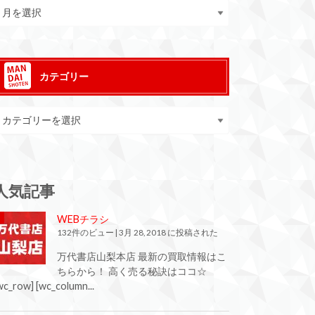
カテゴリー
人気記事
WEBチラシ
132件のビュー
|
3月 28, 2018 に投稿された
万代書店山梨本店 最新の買取情報はこ
ちらから！ 高く売る秘訣はココ☆
wc_row] [wc_column...