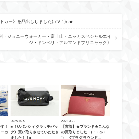
カー》を品出ししました(∩´∀｀)∩★
州・ジョニーウォーカー・富士山・ニッカスペシャルエイ
ジ・ドンペリ・アルマンドブリニャック》
した！
こんなの買取ました！
こんなの買取ました！
2025.10.6
2021.3.22
です！
■《ジバンシィ クラッチバッ
【古着】★ブランド★こんな
ヨーカ
グ》買い取りさせていただき
の買取りました！(｀・ω・
ました！！■
´)ゞ《プラダ ラウンド…