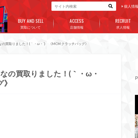
個人情
BUY AND SELL
ACCESS
RECRUIT
買取について
店舗情報
求人情報
の買取りました！(｀・ω・´)ゞ《MCM クラッチバッグ》
なの買取りました！(｀・ω・
P
グ》