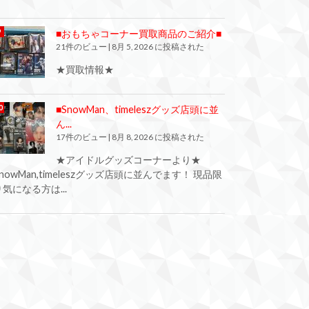
■おもちゃコーナー買取商品のご紹介■
21件のビュー
|
8月 5, 2026 に投稿された
★買取情報★
■SnowMan、timeleszグッズ店頭に並
ん...
17件のビュー
|
8月 8, 2026 に投稿された
★アイドルグッズコーナーより★
SnowMan,timeleszグッズ店頭に並んでます！ 現品限
り気になる方は...