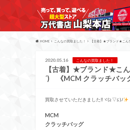
HOME
こんなの買取ました！
【古着】★ブランド★こんな
2020.05.16
こんなの買取ました！
【古着】★ブランド★こん
´)ゞ《MCM クラッチバッ
買取させていただきました‼ヾ(≧▽≦)ﾉ
MCM
クラッチバッグ