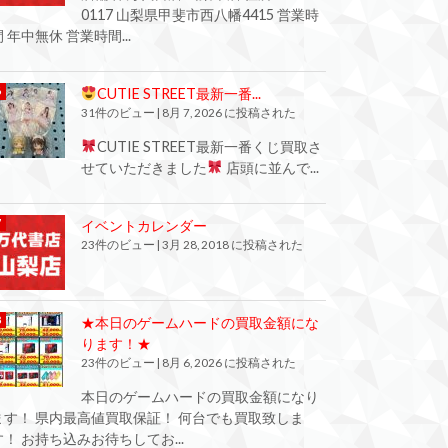
0117 山梨県甲斐市西八幡4415 営業時
間 年中無休 営業時間...
CUTIE STREET最新一番...
31件のビュー
|
8月 7, 2026 に投稿された
CUTIE STREET最新一番くじ買取さ
せていただきました
店頭に並んで...
イベントカレンダー
23件のビュー
|
3月 28, 2018 に投稿された
★本日のゲームハードの買取金額にな
ります！★
23件のビュー
|
8月 6, 2026 に投稿された
本日のゲームハードの買取金額になり
ます！ 県内最高値買取保証！ 何台でも買取致しま
す！ お持ち込みお待ちしてお...