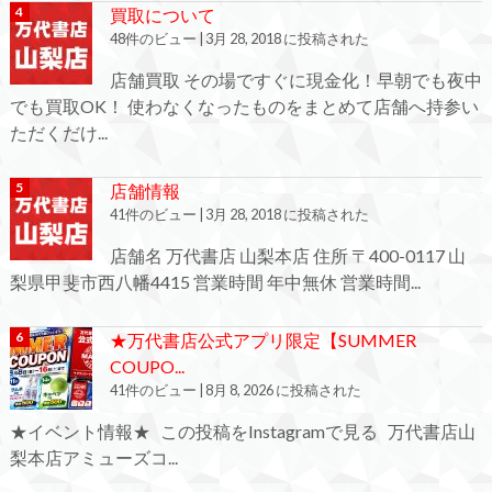
買取について
48件のビュー
|
3月 28, 2018 に投稿された
店舗買取 その場ですぐに現金化！早朝でも夜中
でも買取OK！ 使わなくなったものをまとめて店舗へ持参い
ただくだけ...
店舗情報
41件のビュー
|
3月 28, 2018 に投稿された
店舗名 万代書店 山梨本店 住所 〒400-0117 山
梨県甲斐市西八幡4415 営業時間 年中無休 営業時間...
★万代書店公式アプリ限定【SUMMER
COUPO...
41件のビュー
|
8月 8, 2026 に投稿された
★イベント情報★ この投稿をInstagramで見る 万代書店山
梨本店アミューズコ...