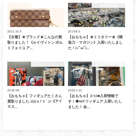
こんなの買取ました！
こんなの買取ました！
2021.10.9
2019.8.3
【古着】★ブランド★こんなの買
【おもちゃ】★ミリタリー★《模
取りました！《ルイヴィトン ポル
造刀・マガジン》入荷いたしまし
トフォイユ ア…
た！(=ﾟωﾟ)…
こんなの買取ました！
こんなの買取ました！
2018.9.8
2020.2.10
【おもちゃ】フィギュアたくさん
【おもちゃ】2/10■入荷情報で
買取りました♪((((ｏﾉ´3｀)ﾉ《アイ
す！◆WFフィギュア 入荷いたし
マス…
ました！ 会…