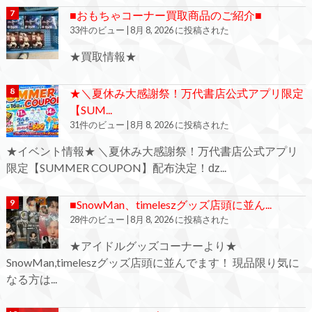
■おもちゃコーナー買取商品のご紹介■
33件のビュー
|
8月 8, 2026 に投稿された
★買取情報★
★＼夏休み大感謝祭！万代書店公式アプリ限定
【SUM...
31件のビュー
|
8月 8, 2026 に投稿された
★イベント情報★ ＼夏休み大感謝祭！万代書店公式アプリ
限定【SUMMER COUPON】配布決定！ǳ...
■SnowMan、timeleszグッズ店頭に並ん...
28件のビュー
|
8月 8, 2026 に投稿された
★アイドルグッズコーナーより★
SnowMan,timeleszグッズ店頭に並んでます！ 現品限り気に
なる方は...