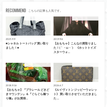
RECOMMEND
こちらの記事も人気です。
こんなの買取ました！
こんなの買取ました！
2025.9.9
2019.9.6
■シャネル トートバッグ 買い取り
【おもちゃ】こんなの買取りまし
ました！■
た！(｀・ω・´)ゞ《ホットトイズ
スターウォ…
こんなの買取ました！
こんなの買取ました！
2018.9.16
2026.6.7
【おもちゃ】『プラレール どきど
《ルイヴィトン ジッピーウォレッ
きマウンテン』＆『ぐらぐら橋つ
ト》 買い取りさせていただきまし
り橋』がお買得…
た …