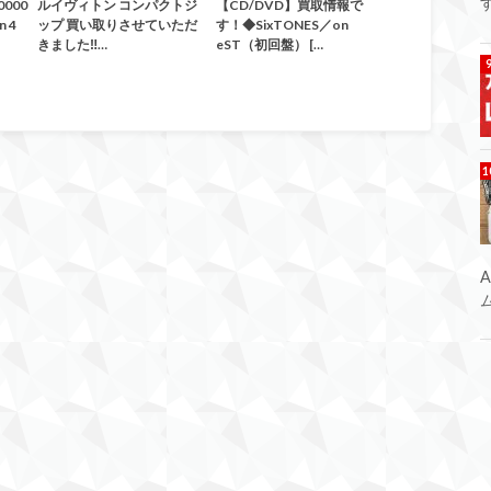
000
ルイヴィトン コンパクトジ
【CD/DVD】買取情報で
n 4
ップ 買い取りさせていただ
す！◆SixTONES／on
きました‼…
eST（初回盤） […