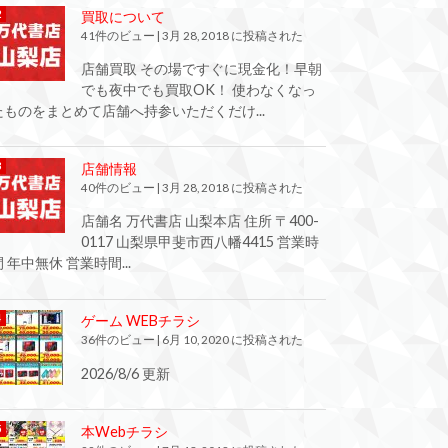
買取について
41件のビュー
|
3月 28, 2018 に投稿された
店舗買取 その場ですぐに現金化！早朝
でも夜中でも買取OK！ 使わなくなっ
たものをまとめて店舗へ持参いただくだけ...
店舗情報
40件のビュー
|
3月 28, 2018 に投稿された
店舗名 万代書店 山梨本店 住所 〒400-
0117 山梨県甲斐市西八幡4415 営業時
間 年中無休 営業時間...
ゲーム WEBチラシ
36件のビュー
|
6月 10, 2020 に投稿された
2026/8/6 更新
本Webチラシ