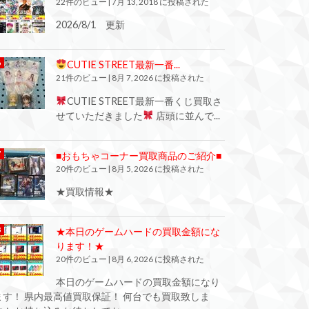
22件のビュー
|
7月 13, 2018 に投稿された
2026/8/1 更新
CUTIE STREET最新一番...
21件のビュー
|
8月 7, 2026 に投稿された
CUTIE STREET最新一番くじ買取さ
せていただきました
店頭に並んで...
■おもちゃコーナー買取商品のご紹介■
20件のビュー
|
8月 5, 2026 に投稿された
★買取情報★
★本日のゲームハードの買取金額にな
ります！★
20件のビュー
|
8月 6, 2026 に投稿された
本日のゲームハードの買取金額になり
ます！ 県内最高値買取保証！ 何台でも買取致しま