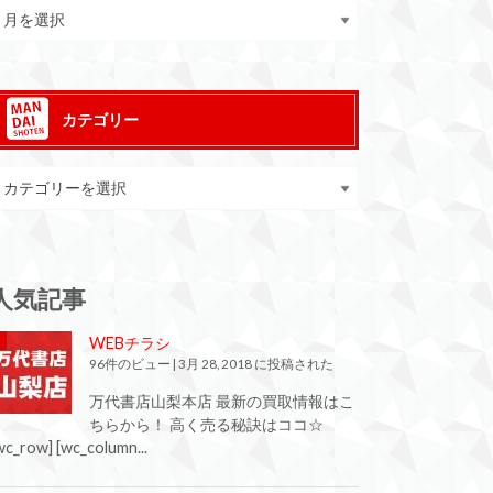
カテゴリー
人気記事
WEBチラシ
96件のビュー
|
3月 28, 2018 に投稿された
万代書店山梨本店 最新の買取情報はこ
ちらから！ 高く売る秘訣はココ☆
wc_row] [wc_column...