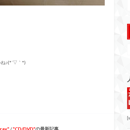
(*´▽｀*)
[
ray
/
CD/DVD
の最新記事