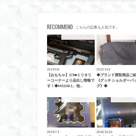
RECOMMEND
こちらの記事も人気です。
こんなの買取ました！
こんなの買取ま
2019.5.8
2023.9.22
【おもちゃ】5/8■ミリタリ
◆ブランド買取商品ご
ーコーナーより品出し情報で
《グッチ ショルダーバ
す！◆M320A1、他…
グ》◆
こんなの買取ました！
こんなの買取ま
2019.7.1
2018.10.22