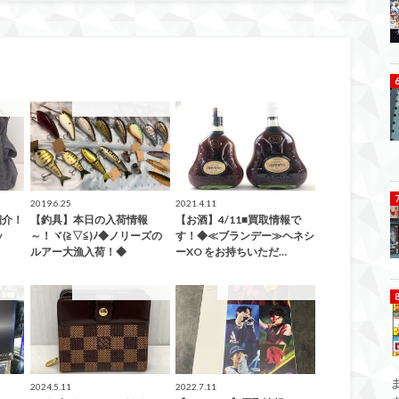
した！
こんなの買取ました！
こんなの買取ました！
2019.6.25
2021.4.11
紹介！
【釣具】本日の入荷情報
【お酒】4/11■買取情報で
ッ
～！ヾ(≧▽≦)ﾉ◆ノリーズの
す！◆≪ブランデー≫ヘネシ
ルアー大漁入荷！◆
ーXO をお持ちいただ…
した！
こんなの買取ました！
こんなの買取ました！
2024.5.11
2022.7.11