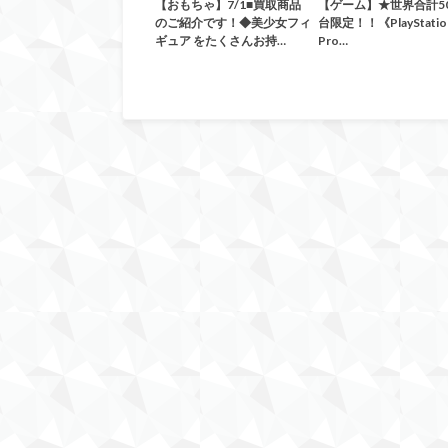
【おもちゃ】7/1■買取商品
【ゲーム】★世界合計50
のご紹介です！◆美少女フィ
台限定！！《PlayStatio
ギュア をたくさんお持…
Pro…