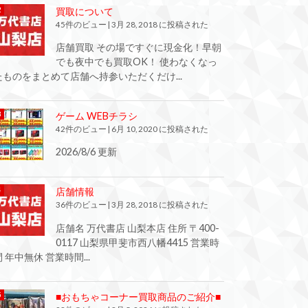
買取について
45件のビュー
|
3月 28, 2018 に投稿された
店舗買取 その場ですぐに現金化！早朝
でも夜中でも買取OK！ 使わなくなっ
たものをまとめて店舗へ持参いただくだけ...
ゲーム WEBチラシ
42件のビュー
|
6月 10, 2020 に投稿された
2026/8/6 更新
店舗情報
36件のビュー
|
3月 28, 2018 に投稿された
店舗名 万代書店 山梨本店 住所 〒400-
0117 山梨県甲斐市西八幡4415 営業時
間 年中無休 営業時間...
■おもちゃコーナー買取商品のご紹介■