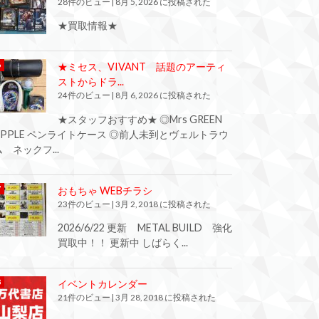
28件のビュー
|
8月 5, 2026 に投稿された
★買取情報★
★ミセス、VIVANT 話題のアーティ
ストからドラ...
24件のビュー
|
8月 6, 2026 に投稿された
★スタッフおすすめ★ ◎Mrs GREEN
APPLE ペンライトケース ◎前人未到とヴェルトラウ
ム ネックフ...
おもちゃ WEBチラシ
23件のビュー
|
3月 2, 2018 に投稿された
2026/6/22 更新 METAL BUILD 強化
買取中！！ 更新中 しばらく...
イベントカレンダー
21件のビュー
|
3月 28, 2018 に投稿された