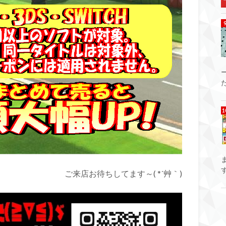
ご来店お待ちしてます～( *´艸｀)