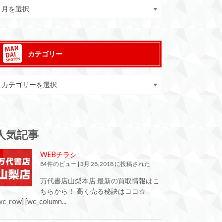
カテゴリー
人気記事
WEBチラシ
84件のビュー
|
3月 28, 2018 に投稿された
万代書店山梨本店 最新の買取情報はこ
ちらから！ 高く売る秘訣はココ☆
wc_row] [wc_column...