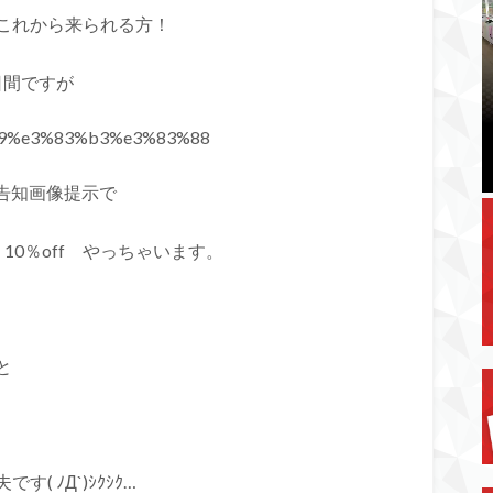
これから来られる方！
日間ですが
告知画像提示で
0％off やっちゃいます。
と
 ﾉД`)ｼｸｼｸ…