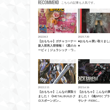
RECOMMEND
こちらの記事も人気です。
おもちゃ
こんなの買取ま
2022.8.3
2025.7.30
【おもちゃ】ガチャコーナー
■おもちゃ買い取りまし
新入荷再入荷情報！《星のカ
■
ービィ｜ジュラシック・ワ…
こんなの買取ました！
こんなの買取ま
2022.2.11
2021.6.16
【おもちゃ】こんなの買取り
【おもちゃ】こんなの
ました！《METAL BUILD ク
ました！《魂SPEC ブ
ロスボーンガン…
サレナ -FIERC…