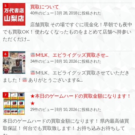
買取について
40件のビュー
|
3月 28, 2018 に投稿された
店舗買取 その場ですぐに現金化！早朝でも夜中
でも買取OK！ 使わなくなったものをまとめて店舗へ持参い
ただくだけ...
M!LK、エビライグッズ買取させ...
34件のビュー
|
8月 10, 2026 に投稿された
M!LK、エビライグッズ買取させていただき
ました！
ありがとうございます&...
★本日のゲームハードの買取金額になります！
★
29件のビュー
|
8月 10, 2026 に投稿された
本日のゲームハードの買取金額になります！ 県内最高値買
取保証！ 何台でも買取致します！ お持ち込みお待ちして