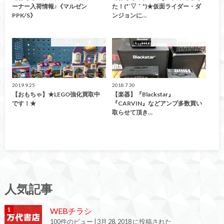
ーナー入荷情報♪《マルゼン
た！(*´▽｀*)★仮面ライダー・ダ
PPK/S》
ンジョンに…
こんなの買取ました！
こんなの買取ました！
2019.9.25
2018.7.30
【おもちゃ】★LEGO強化買取中
【楽器】『Blackstar』
です！★
『CARVIN』などアンプ多数買い
取らせて頂き…
人気記事
WEBチラシ
100件のビュー
|
3月 28, 2018 に投稿された