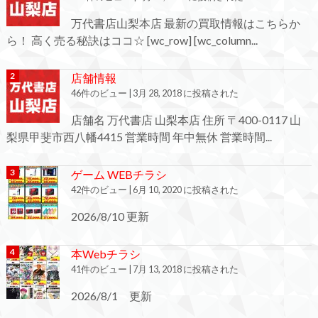
万代書店山梨本店 最新の買取情報はこちらか
ら！ 高く売る秘訣はココ☆ [wc_row] [wc_column...
店舗情報
46件のビュー
|
3月 28, 2018 に投稿された
店舗名 万代書店 山梨本店 住所 〒400-0117 山
梨県甲斐市西八幡4415 営業時間 年中無休 営業時間...
ゲーム WEBチラシ
42件のビュー
|
6月 10, 2020 に投稿された
2026/8/10 更新
本Webチラシ
41件のビュー
|
7月 13, 2018 に投稿された
2026/8/1 更新