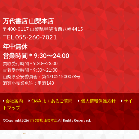
万代書店 山梨本店
〒400-0117 山梨県甲斐市西八幡4415
TEL 055-260-7021
年中無休
営業時間＊9:30〜24:00
買取受付時間＊9:30〜23:00
古着受付時間＊9:30〜21:00
山梨県公安委員会：第471021500078号
酒類小売業免許：甲酒143
会社案内
Q&A よくあるご質問
個人情報保護方針
サイ
トマップ
©Copyright2026
万代書店 山梨本店
.All Rights Reserved.
produced by
...
management by
...