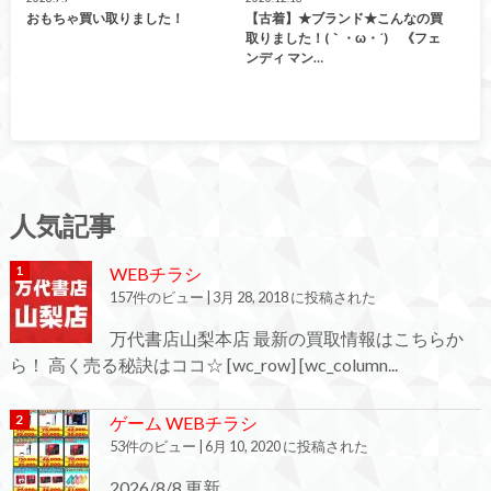
おもちゃ買い取りました！
【古着】★ブランド★こんなの買
取りました！(｀・ω・´)ゞ《フェ
ンディ マン…
人気記事
WEBチラシ
157件のビュー
|
3月 28, 2018 に投稿された
万代書店山梨本店 最新の買取情報はこちらか
ら！ 高く売る秘訣はココ☆ [wc_row] [wc_column...
ゲーム WEBチラシ
53件のビュー
|
6月 10, 2020 に投稿された
2026/8/8 更新