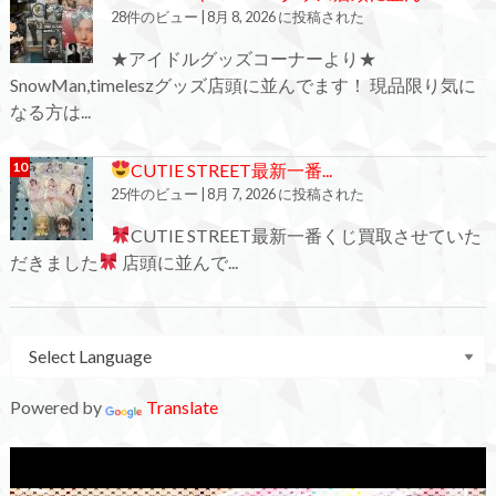
28件のビュー
|
8月 8, 2026 に投稿された
★アイドルグッズコーナーより★
SnowMan,timeleszグッズ店頭に並んでます！ 現品限り気に
なる方は...
CUTIE STREET最新一番...
25件のビュー
|
8月 7, 2026 に投稿された
CUTIE STREET最新一番くじ買取させていた
だきました
店頭に並んで...
Powered by
Translate