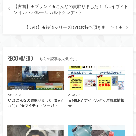
【古着】★ブランド★こんなの買取りました！《ルイヴィト
ン ポルトバルール カルトクレディ》
【DVD】★鉄道シリーズDVDお持ち頂きました！★
RECOMMEND
こちらの記事も人気です。
こんなの買取ました！
こんなの買取ました！
2018.7.13
2026.2.2
7/13 こんなの買取りました((((ｏﾉ
☆M!LK☆アイドルグッズ買取情報
´3｀)ﾉ【★マイティ・ソー バト…
☆
こんなの買取ました！
こんなの買取ました！