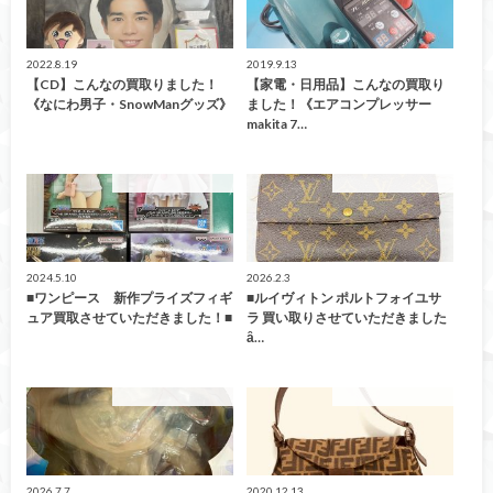
2022.8.19
2019.9.13
【CD】こんなの買取りました！
【家電・日用品】こんなの買取り
《なにわ男子・SnowManグッズ》
ました！《エアコンプレッサー
makita 7…
こんなの買取ました！
こんなの買取ました！
2024.5.10
2026.2.3
■ワンピース 新作プライズフィギ
■ルイヴィトン ポルトフォイユサ
ュア買取させていただきました！■
ラ 買い取りさせていただきました
ȃ…
こんなの買取ました！
こんなの買取ました！
2026.7.7
2020.12.13