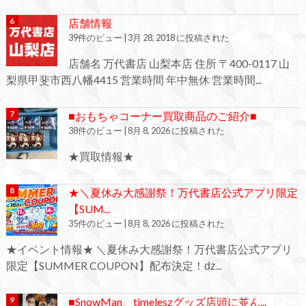
店舗情報
39件のビュー
|
3月 28, 2018 に投稿された
店舗名 万代書店 山梨本店 住所 〒400-0117 山
梨県甲斐市西八幡4415 営業時間 年中無休 営業時間...
■おもちゃコーナー買取商品のご紹介■
38件のビュー
|
8月 8, 2026 に投稿された
★買取情報★
★＼夏休み大感謝祭！万代書店公式アプリ限定
【SUM...
35件のビュー
|
8月 8, 2026 に投稿された
★イベント情報★ ＼夏休み大感謝祭！万代書店公式アプリ
限定【SUMMER COUPON】配布決定！ǳ...
■SnowMan、timeleszグッズ店頭に並ん...