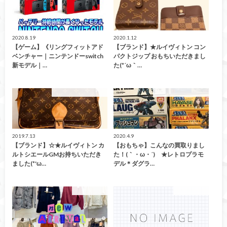
2020.8.19
2020.1.12
【ゲーム】《リングフィットアド
【ブランド】★ルイヴィトン コン
ベンチャー｜ニンテンドーswitch
パクトジップ おもちいただきまし
新モデル｜…
た(*´ω｀…
こんなの買取ました！
こんなの買取ました！
2019.7.13
2020.4.9
【ブランド】☆★ルイヴィトン カ
【おもちゃ】こんなの買取りまし
ルトシエールGMお持ちいただき
た！(｀・ω・´)ゞ★レトロプラモ
ました(*'ω…
デル＊ダグラ…
ファッション
ファッション