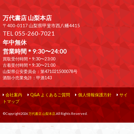
万代書店 山梨本店
〒400-0117 山梨県甲斐市西八幡4415
TEL 055-260-7021
年中無休
営業時間＊9:30〜24:00
買取受付時間＊9:30〜23:00
古着受付時間＊9:30〜21:00
山梨県公安委員会：第471021500078号
酒類小売業免許：甲酒143
会社案内
Q&A よくあるご質問
個人情報保護方針
サイ
トマップ
©Copyright2026
万代書店 山梨本店
.All Rights Reserved.
produced by
...
management by
...