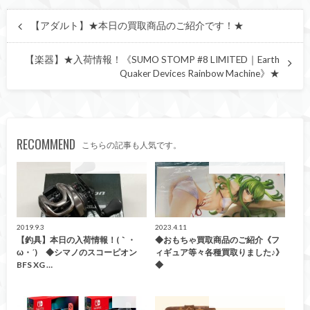
【アダルト】★本日の買取商品のご紹介です！★
【楽器】★入荷情報！《SUMO STOMP #8 LIMITED｜Earth
Quaker Devices Rainbow Machine》★
RECOMMEND
こちらの記事も人気です。
こんなの買取ました！
こんなの買取ました！
2019.9.3
2023.4.11
【釣具】本日の入荷情報！(｀・
◆おもちゃ買取商品のご紹介《フ
ω・´)ゞ◆シマノのスコーピオン
ィギュア等々各種買取りました♪》
BFS XG …
◆
買取告知
こんなの買取ました！