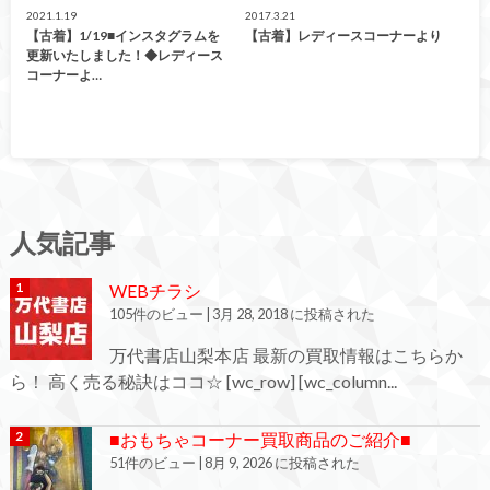
2021.1.19
2017.3.21
【古着】1/19■インスタグラムを
【古着】レディースコーナーより
更新いたしました！◆レディース
コーナーよ…
人気記事
WEBチラシ
105件のビュー
|
3月 28, 2018 に投稿された
万代書店山梨本店 最新の買取情報はこちらか
ら！ 高く売る秘訣はココ☆ [wc_row] [wc_column...
■おもちゃコーナー買取商品のご紹介■
51件のビュー
|
8月 9, 2026 に投稿された