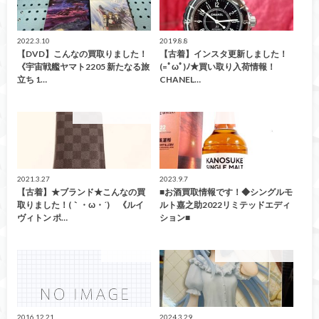
2022.3.10
2019.8.8
【DVD】こんなの買取りました！
【古着】インスタ更新しました！
《宇宙戦艦ヤマト2205 新たなる旅
(=ﾟωﾟ)ﾉ★買い取り入荷情報！
立ち 1…
CHANEL…
こんなの買取ました！
こんなの買取ました！
2021.3.27
2023.9.7
【古着】★ブランド★こんなの買
■お酒買取情報です！◆シングルモ
取りました！(｀・ω・´)ゞ《ルイ
ルト嘉之助2022リミテッドエディ
ヴィトン ポ…
ション■
ファッション
こんなの買取ました！
2016.12.21
2024.3.29