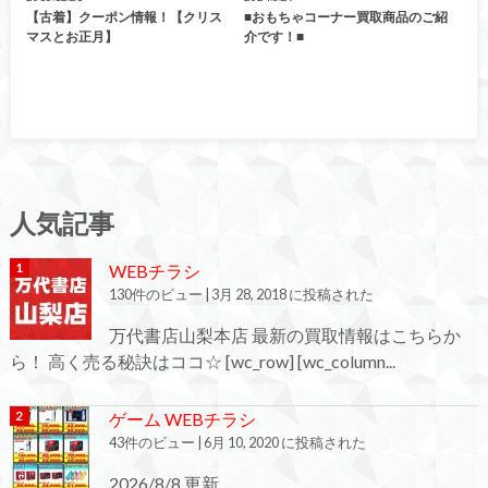
【古着】クーポン情報！【クリス
■おもちゃコーナー買取商品のご紹
マスとお正月】
介です！■
人気記事
WEBチラシ
130件のビュー
|
3月 28, 2018 に投稿された
万代書店山梨本店 最新の買取情報はこちらか
ら！ 高く売る秘訣はココ☆ [wc_row] [wc_column...
ゲーム WEBチラシ
43件のビュー
|
6月 10, 2020 に投稿された
2026/8/8 更新