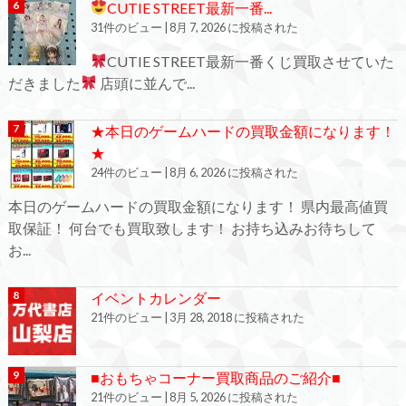
CUTIE STREET最新一番...
31件のビュー
|
8月 7, 2026 に投稿された
CUTIE STREET最新一番くじ買取させていた
だきました
店頭に並んで...
★本日のゲームハードの買取金額になります！
★
24件のビュー
|
8月 6, 2026 に投稿された
本日のゲームハードの買取金額になります！ 県内最高値買
取保証！ 何台でも買取致します！ お持ち込みお待ちして
お...
イベントカレンダー
21件のビュー
|
3月 28, 2018 に投稿された
■おもちゃコーナー買取商品のご紹介■
21件のビュー
|
8月 5, 2026 に投稿された