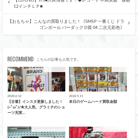
【CD/DVD】9/3■入荷情報です！◆レコード 中島美嘉 接吻
12インチＬＰ■
【おもちゃ】こんなの買取りました！《SMSP 一番くじ ドラ
ゴンボール バーダック D賞 04 二次元彩色》
RECOMMEND
こちらの記事も人気です。
ファッション
買取告知
2020.6.12
2026.5.11
【古着】インスタ更新しました！
本日のゲームハード買取金額
(=ﾟωﾟ)ﾉ★大人気、グラミチのショ
ーツ充実…
こんなの買取ました！
こんなの買取ました！