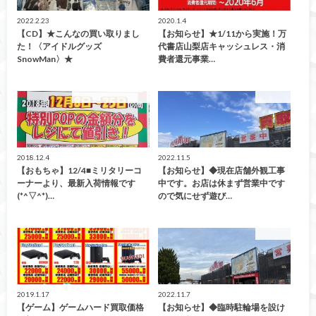
2022.2.23
2020.1.4
【CD】★こんなの買い取りまし
【お知らせ】★1/11から実施！万
た！〈アイドルグッズ
代書店山梨店キャッシュレス・消
SnowMan〉★
費者還元事業…
こんなの買取ました！
お知らせ
2018.12.4
2022.11.5
【おもちゃ】12/4■ミリタリーコ
【お知らせ】◆現在店舗外観工事
ーナーより、最新入荷情報です
中です。お店は休まず営業中です
(*^▽^*)…
ので気にせず遊び…
買取告知
お知らせ
2019.1.17
2022.11.7
【ゲーム】ゲームハード買取価格
【お知らせ】◆臨時駐輪場を設け