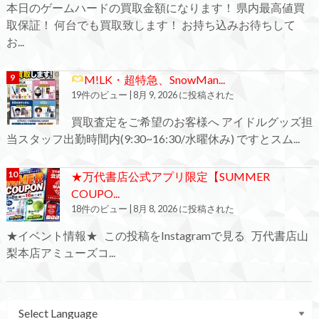
本日のゲームハードの買取金額になります！ 県内最高値買
取保証！ 何台でも買取致します！ お持ち込みお待ちして
お...
M!LK・超特急、SnowMan...
19件のビュー
|
8月 9, 2026 に投稿された
買取査定をご希望のお客様へ アイドルグッズ担
当スタッフ出勤時間内(9:30~16:30/水曜休み) ですとスム...
★万代書店公式アプリ限定【SUMMER
COUPO...
18件のビュー
|
8月 8, 2026 に投稿された
★イベント情報★ この投稿をInstagramで見る 万代書店山
梨本店アミューズコ...