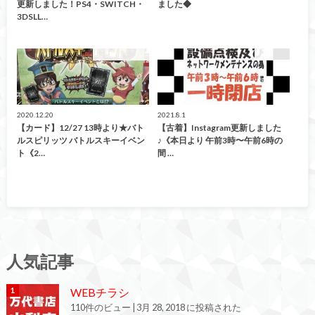
更新しました！PS4・SWITCH・
ました◆
3DSLL…
イベント情報！
お知らせ
2020.12.20
2021.8.1
【カード】12/27 13時より★バト
【古着】Instagram更新しました
ルスピリッツ バトルスキーイベン
♪《本日より 午前3時〜午前6時の
ト《2…
間 …
人気記事
WEBチラシ
110件のビュー
|
3月 28, 2018 に投稿された