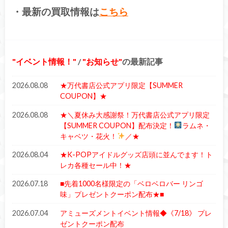
・最新の買取情報は
こちら
イベント情報！
/
お知らせ
の最新記事
2026.08.08
★万代書店公式アプリ限定【SUMMER
COUPON】★
2026.08.08
★＼夏休み大感謝祭！万代書店公式アプリ限定
【SUMMER COUPON】配布決定！
ラムネ・
キャベツ・花火！
／★
2026.08.04
★K-POPアイドルグッズ店頭に並んでます！ト
レカ各種セール中！★
2026.07.18
■先着1000名様限定の「ベロベロバー リンゴ
味」プレゼントクーポン配布★■
2026.07.04
アミューズメントイベント情報◆《7/18》 プレ
ゼントクーポン配布