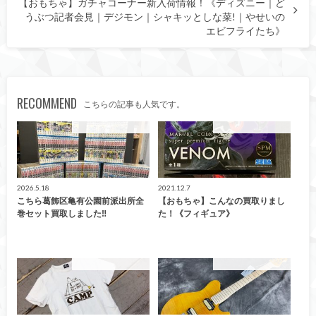
【おもちゃ】ガチャコーナー新入荷情報！《ディズニー｜ど
うぶつ記者会見｜デジモン｜シャキッとしな菜!｜やせいの
エビフライたち》
RECOMMEND
こちらの記事も人気です。
こんなの買取ました！
こんなの買取ました！
2026.5.18
2021.12.7
こちら葛飾区亀有公園前派出所全
【おもちゃ】こんなの買取りまし
巻セット買取しました‼
た！《フィギュア》
こんなの買取ました！
こんなの買取ました！