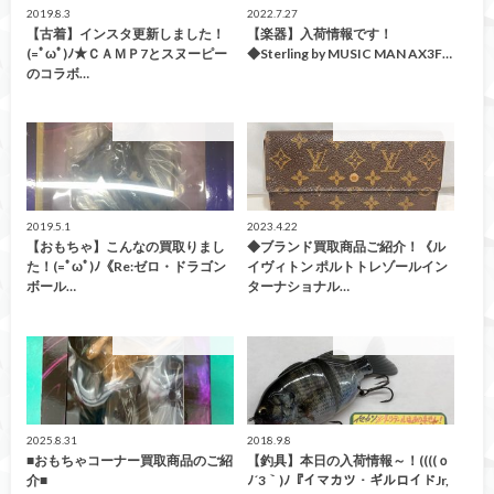
2019.8.3
2022.7.27
【古着】インスタ更新しました！
【楽器】入荷情報です！
(=ﾟωﾟ)ﾉ★ＣＡＭＰ7とスヌーピー
◆Sterling by MUSIC MAN AX3F…
のコラボ…
こんなの買取ました！
こんなの買取ました！
2019.5.1
2023.4.22
【おもちゃ】こんなの買取りまし
◆ブランド買取商品ご紹介！《ル
た！(=ﾟωﾟ)ﾉ《Re:ゼロ・ドラゴン
イヴィトン ポルトトレゾールイン
ボール…
ターナショナル…
こんなの買取ました！
こんなの買取ました！
2025.8.31
2018.9.8
■おもちゃコーナー買取商品のご紹
【釣具】本日の入荷情報～！((((ｏ
介■
ﾉ´3｀)ﾉ『イマカツ・ギルロイドJr,