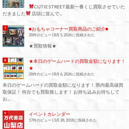
CUTIE STREET最新一番くじ買取させていた
だきました
店頭に並んで...
■おもちゃコーナー買取商品のご紹介■
20件のビュー
|
8月 5, 2026 に投稿された
★買取情報★
★本日のゲームハードの買取金額になります！
★
20件のビュー
|
8月 6, 2026 に投稿された
本日のゲームハードの買取金額になります！ 県内最高値買
取保証！ 何台でも買取致します！ お持ち込みお待ちして
お...
イベントカレンダー
17件のビュー
|
3月 28, 2018 に投稿された