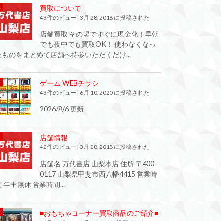
買取について
43件のビュー
|
3月 28, 2018 に投稿された
店舗買取 その場ですぐに現金化！早朝
でも夜中でも買取OK！ 使わなくなっ
たものをまとめて店舗へ持参いただくだけ...
ゲーム WEBチラシ
43件のビュー
|
6月 10, 2020 に投稿された
2026/8/6 更新
店舗情報
42件のビュー
|
3月 28, 2018 に投稿された
店舗名 万代書店 山梨本店 住所 〒400-
0117 山梨県甲斐市西八幡4415 営業時
間 年中無休 営業時間...
■おもちゃコーナー買取商品のご紹介■