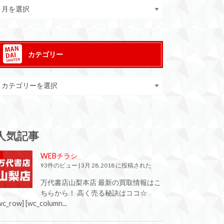
カテゴリー
人気記事
WEBチラシ
93件のビュー
|
3月 28, 2018 に投稿された
万代書店山梨本店 最新の買取情報はこ
ちらから！ 高く売る秘訣はココ☆
wc_row] [wc_column...