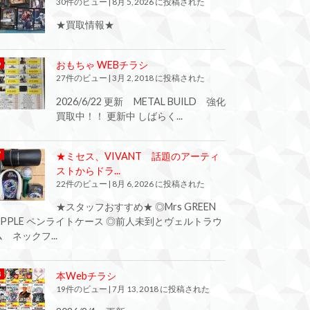
30件のビュー
|
8月 5, 2026 に投稿された
★買取情報★
おもちゃ WEBチラシ
27件のビュー
|
3月 2, 2018 に投稿された
2026/6/22 更新 METAL BUILD 強化
買取中！！ 更新中 しばらく...
★ミセス、VIVANT 話題のアーティ
ストからドラ...
22件のビュー
|
8月 6, 2026 に投稿された
★スタッフおすすめ★ ◎Mrs GREEN
APPLE ペンライトケース ◎前人未到とヴェルトラウ
ム ネックフ...
本Webチラシ
19件のビュー
|
7月 13, 2018 に投稿された