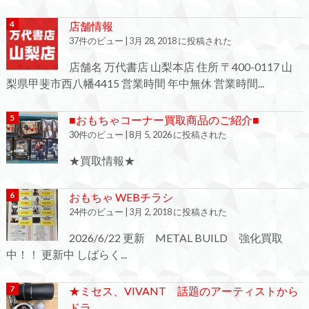
店舗情報
37件のビュー
|
3月 28, 2018 に投稿された
店舗名 万代書店 山梨本店 住所 〒400-0117 山
梨県甲斐市西八幡4415 営業時間 年中無休 営業時間...
■おもちゃコーナー買取商品のご紹介■
30件のビュー
|
8月 5, 2026 に投稿された
★買取情報★
おもちゃ WEBチラシ
24件のビュー
|
3月 2, 2018 に投稿された
2026/6/22 更新 METAL BUILD 強化買取
中！！ 更新中 しばらく...
★ミセス、VIVANT 話題のアーティストから
ドラ...