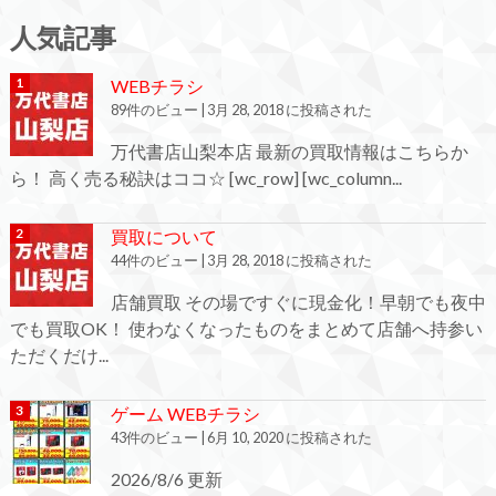
人気記事
WEBチラシ
89件のビュー
|
3月 28, 2018 に投稿された
万代書店山梨本店 最新の買取情報はこちらか
ら！ 高く売る秘訣はココ☆ [wc_row] [wc_column...
買取について
44件のビュー
|
3月 28, 2018 に投稿された
店舗買取 その場ですぐに現金化！早朝でも夜中
でも買取OK！ 使わなくなったものをまとめて店舗へ持参い
ただくだけ...
ゲーム WEBチラシ
43件のビュー
|
6月 10, 2020 に投稿された
2026/8/6 更新