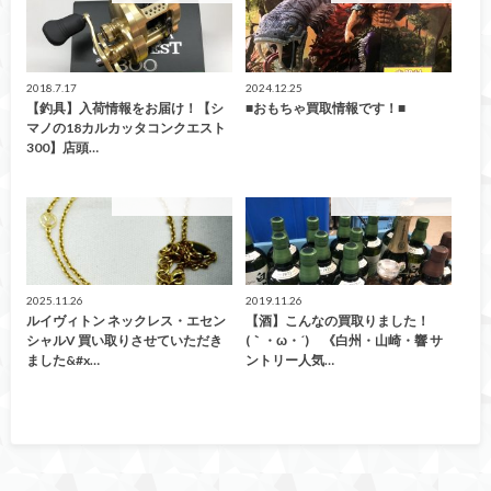
2018.7.17
2024.12.25
【釣具】入荷情報をお届け！【シ
■おもちゃ買取情報です！■
マノの18カルカッタコンクエスト
300】店頭…
こんなの買取ました！
こんなの買取ました！
2025.11.26
2019.11.26
ルイヴィトン ネックレス・エセン
【酒】こんなの買取りました！
シャルV 買い取りさせていただき
(｀・ω・´)ゞ《白州・山崎・響 サ
ました&#x…
ントリー人気…