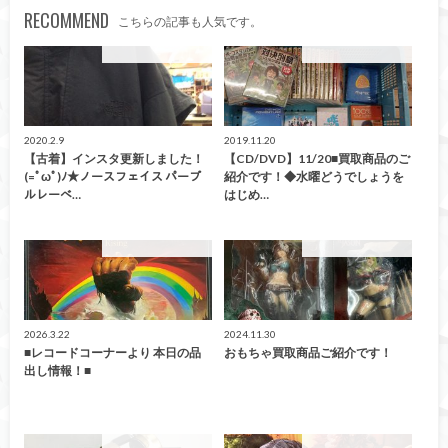
RECOMMEND
こちらの記事も人気です。
こんなの買取ました！
こんなの買取ました！
2020.2.9
2019.11.20
【古着】インスタ更新しました！
【CD/DVD】11/20■買取商品のご
(=ﾟωﾟ)ﾉ★ノースフェイス パープ
紹介です！◆水曜どうでしょうを
ルレーベ…
はじめ…
こんなの買取ました！
こんなの買取ました！
2026.3.22
2024.11.30
■レコードコーナーより 本日の品
おもちゃ買取商品ご紹介です！
出し情報！■
こんなの買取ました！
こんなの買取ました！