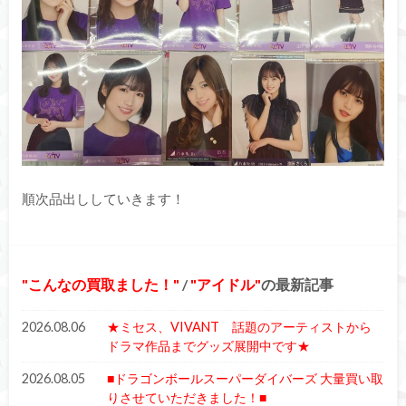
順次品出ししていきます！
こんなの買取ました！
/
アイドル
の最新記事
2026.08.06
★ミセス、VIVANT 話題のアーティストから
ドラマ作品までグッズ展開中です★
2026.08.05
■ドラゴンボールスーパーダイバーズ 大量買い取
りさせていただきました！■