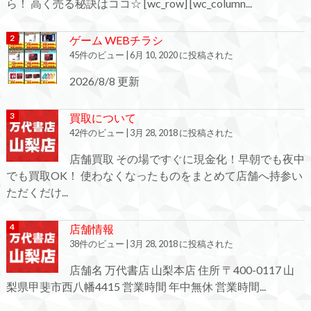
ら！ 高く売る秘訣はココ☆ [wc_row] [wc_column...
ゲーム WEBチラシ
45件のビュー
|
6月 10, 2020 に投稿された
2026/8/8 更新
買取について
42件のビュー
|
3月 28, 2018 に投稿された
店舗買取 その場ですぐに現金化！早朝でも夜中
でも買取OK！ 使わなくなったものをまとめて店舗へ持参い
ただくだけ...
店舗情報
38件のビュー
|
3月 28, 2018 に投稿された
店舗名 万代書店 山梨本店 住所 〒400-0117 山
梨県甲斐市西八幡4415 営業時間 年中無休 営業時間...