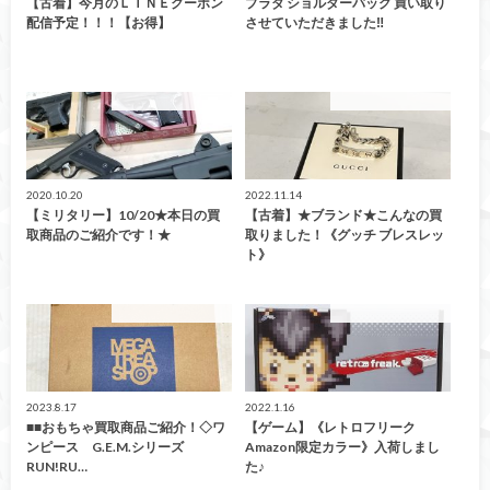
【古着】今月のＬＩＮＥクーポン
プラダ ショルダーバッグ 買い取り
配信予定！！！【お得】
させていただきました‼︎
こんなの買取ました！
こんなの買取ました！
2020.10.20
2022.11.14
【ミリタリー】10/20★本日の買
【古着】★ブランド★こんなの買
取商品のご紹介です！★
取りました！《グッチ ブレスレッ
ト》
こんなの買取ました！
こんなの買取ました！
2023.8.17
2022.1.16
■■おもちゃ買取商品ご紹介！◇ワ
【ゲーム】《レトロフリーク
ンピース G.E.M.シリーズ
Amazon限定カラー》入荷しまし
RUN!RU…
た♪