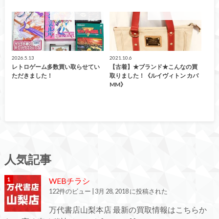
こんなの買取ました！
こんなの買取ました！
2026.5.13
2021.10.6
レトロゲーム多数買い取らせてい
【古着】★ブランド★こんなの買
ただきました！
取りました！《ルイヴィトン カバ
MM》
人気記事
WEBチラシ
122件のビュー
|
3月 28, 2018 に投稿された
万代書店山梨本店 最新の買取情報はこちらか