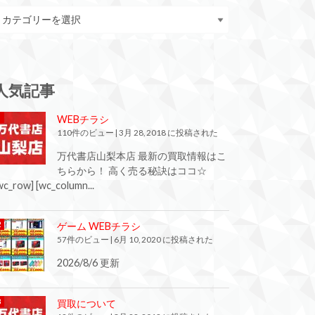
人気記事
WEBチラシ
110件のビュー
|
3月 28, 2018 に投稿された
万代書店山梨本店 最新の買取情報はこ
ちらから！ 高く売る秘訣はココ☆
wc_row] [wc_column...
ゲーム WEBチラシ
57件のビュー
|
6月 10, 2020 に投稿された
2026/8/6 更新
買取について