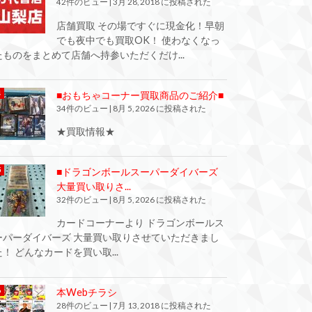
42件のビュー
|
3月 28, 2018 に投稿された
店舗買取 その場ですぐに現金化！早朝
でも夜中でも買取OK！ 使わなくなっ
たものをまとめて店舗へ持参いただくだけ...
■おもちゃコーナー買取商品のご紹介■
34件のビュー
|
8月 5, 2026 に投稿された
★買取情報★
■ドラゴンボールスーパーダイバーズ
大量買い取りさ...
32件のビュー
|
8月 5, 2026 に投稿された
カードコーナーより ドラゴンボールス
ーパーダイバーズ 大量買い取りさせていただきまし
た！ どんなカードを買い取...
本Webチラシ
28件のビュー
|
7月 13, 2018 に投稿された