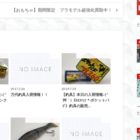
【おもちゃ】期間限定 プラモデル超強化買取中！
釣具
釣具
こんなの買取ました！
2017.3.26
2019.7.29
 *
万代釣具入荷情報！！
【釣具】本日の入荷情報♪( *
ダンク
´艸｀)《REPLY＊ポケットバ
ド》釣具の販売…
釣具
こんなの買取ました！
釣具