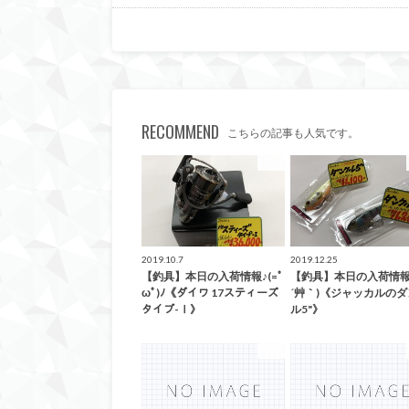
RECOMMEND
こちらの記事も人気です。
釣具
2019.10.7
2019.12.25
【釣具】本日の入荷情報♪(=ﾟ
【釣具】本日の入荷情報♪(
ωﾟ)ﾉ《ダイワ 17スティーズ
´艸｀)《ジャッカルの
タイプ-Ⅰ》
ル5"》
釣具