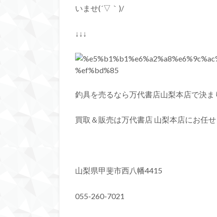
いませ(´▽｀)/
↓↓↓
釣具を売るなら万代書店山梨本店で決ま
買取＆販売は万代書店 山梨本店にお
山梨県甲斐市西八幡4415
055-260-7021