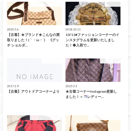
こんなの買取ました！
G-SHOCK
2020.5.6
2018.10.11
【古着】★ブランド★こんなの買
10/11■ファッションコーナーのイ
取りました！(｀・ω・´)ゞ《グッ
ンスタグラムを更新いたしまし
チ ショルダ…
た！◆入荷で…
ファッション
ファッション
2017.2.9
2023.3.3
【古着】アウトドアコーナーより
★古着コーナーInstagram更新し
ました！＜
レディー…
こんなの買取ました！
こんなの買取ました！