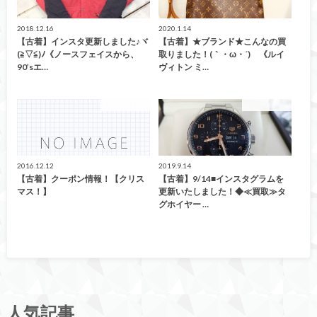
2018.12.16
2020.1.14
【古着】インスタ更新しました♪ヾ
【古着】★ブランド★こんなの買
(≧▽≦)ﾉ《ノースフェイスから、
取りました！(｀・ω・´)ゞ《ルイ
90’sエ…
ヴィトン ミ…
ファッション
ファッション
2016.12.12
2019.9.14
【古着】クーポン情報！【クリス
【古着】9/14■インスタグラムを
マス！】
更新いたしました！◆≪買取≫タ
グホイヤー …
人気記事