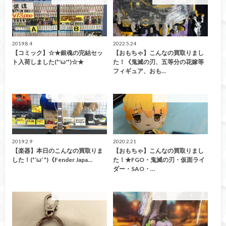
こんなの買取ました！
こんなの買取ました！
2019.8.4
2022.5.24
【コミック】☆★銀魂の完結セッ
【おもちゃ】こんなの買取りまし
ト入荷しました(*'ω'*)☆★
た！《鬼滅の刃、五等分の花嫁等
フィギュア、おも…
こんなの買取ました！
こんなの買取ました！
2019.2.9
2020.2.21
【楽器】本日のこんなの買取りま
【おもちゃ】こんなの買取りまし
した！(*‘ω‘ *)《Fender Japa…
た！★FGO・鬼滅の刃・仮面ライ
ダー・SAO・…
こんなの買取ました！
こんなの買取ました！