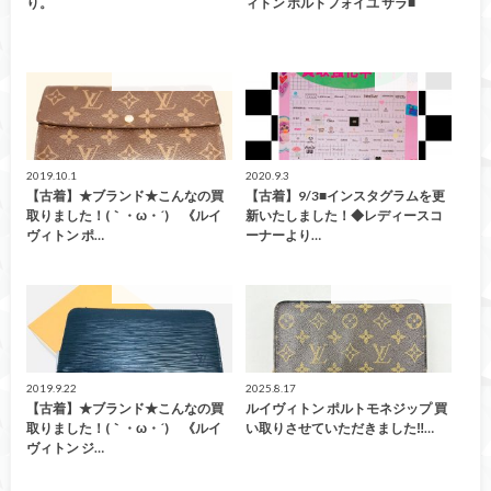
り。
ィトン ポルトフォイユ サラ■
こんなの買取ました！
ファッション
2019.10.1
2020.9.3
【古着】★ブランド★こんなの買
【古着】9/3■インスタグラムを更
取りました！(｀・ω・´)ゞ《ルイ
新いたしました！◆レディースコ
ヴィトン ポ…
ーナーより…
こんなの買取ました！
こんなの買取ました！
2019.9.22
2025.8.17
【古着】★ブランド★こんなの買
ルイヴィトン ポルトモネジップ 買
取りました！(｀・ω・´)ゞ《ルイ
い取りさせていただきました‼…
ヴィトン ジ…