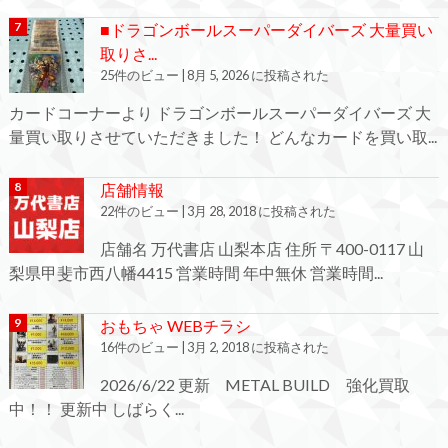
■ドラゴンボールスーパーダイバーズ 大量買い
取りさ...
25件のビュー
|
8月 5, 2026 に投稿された
カードコーナーより ドラゴンボールスーパーダイバーズ 大
量買い取りさせていただきました！ どんなカードを買い取...
店舗情報
22件のビュー
|
3月 28, 2018 に投稿された
店舗名 万代書店 山梨本店 住所 〒400-0117 山
梨県甲斐市西八幡4415 営業時間 年中無休 営業時間...
おもちゃ WEBチラシ
16件のビュー
|
3月 2, 2018 に投稿された
2026/6/22 更新 METAL BUILD 強化買取
中！！ 更新中 しばらく...