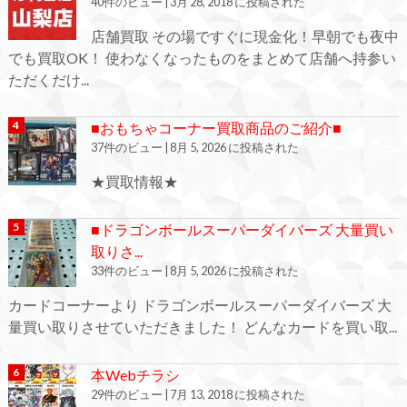
40件のビュー
|
3月 28, 2018 に投稿された
店舗買取 その場ですぐに現金化！早朝でも夜中
でも買取OK！ 使わなくなったものをまとめて店舗へ持参い
ただくだけ...
■おもちゃコーナー買取商品のご紹介■
37件のビュー
|
8月 5, 2026 に投稿された
★買取情報★
■ドラゴンボールスーパーダイバーズ 大量買い
取りさ...
33件のビュー
|
8月 5, 2026 に投稿された
カードコーナーより ドラゴンボールスーパーダイバーズ 大
量買い取りさせていただきました！ どんなカードを買い取...
本Webチラシ
29件のビュー
|
7月 13, 2018 に投稿された