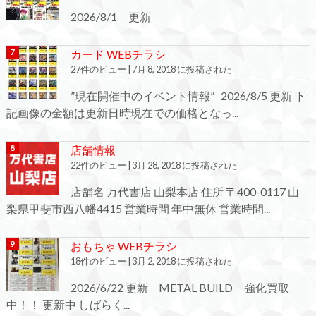
2026/8/1 更新
カード WEBチラシ
27件のビュー
|
7月 8, 2018 に投稿された
”現在開催中のイベント情報” 2026/8/5 更新 下
記画像の金額は更新日時現在での価格となっ...
店舗情報
22件のビュー
|
3月 28, 2018 に投稿された
店舗名 万代書店 山梨本店 住所 〒400-0117 山
梨県甲斐市西八幡4415 営業時間 年中無休 営業時間...
おもちゃ WEBチラシ
18件のビュー
|
3月 2, 2018 に投稿された
2026/6/22 更新 METAL BUILD 強化買取
中！！ 更新中 しばらく...