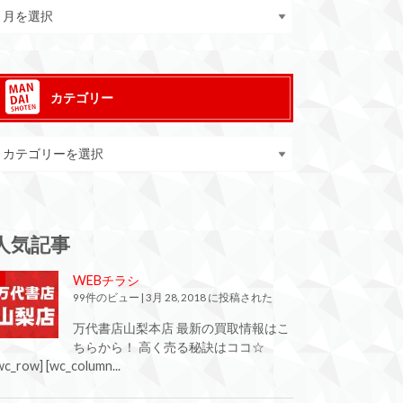
カテゴリー
人気記事
WEBチラシ
99件のビュー
|
3月 28, 2018 に投稿された
万代書店山梨本店 最新の買取情報はこ
ちらから！ 高く売る秘訣はココ☆
wc_row] [wc_column...