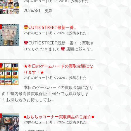
28件のビュー
|
7月 13, 2018 に投稿された
2026/8/1 更新
CUTIE STREET最新一番...
26件のビュー
|
8月 7, 2026 に投稿された
CUTIE STREET最新一番くじ買取さ
せていただきました
店頭に並んで...
★本日のゲームハードの買取金額にな
ります！★
23件のビュー
|
8月 6, 2026 に投稿された
本日のゲームハードの買取金額になり
ます！ 県内最高値買取保証！ 何台でも買取致しま
す！ お持ち込みお待ちしてお...
■おもちゃコーナー買取商品のご紹介■
20件のビュー
|
8月 5, 2026 に投稿された