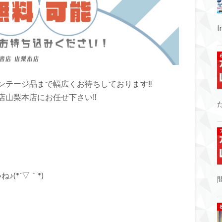
テージ品まで幅広くお待ちしております‼︎
山梨本店にお任せ下さい‼︎
(*´▽｀*)