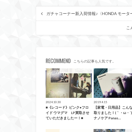
ガチャコーナー新入荷情報♪〈HONDA モー
こ
RECOMMEND
こちらの記事も人気です。
こんなの買取ました！
こんなの買取ま
2024.10.30
2019.4.15
■《レコード》ピンク•フロ
【家電・日用品】こん
イド ウマグマ LP買取させ
取りました！(｀・ω・´
ていただきましたー！■
ナノケア Panas…
こんなの買取ました！
買