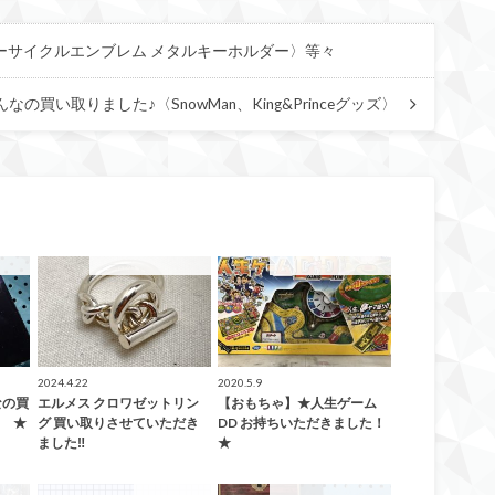
ターサイクルエンブレム メタルキーホルダー〉等々
んなの買い取りました♪〈SnowMan、King&Princeグッズ〉
した！
こんなの買取ました！
こんなの買取ました！
2024.4.22
2020.5.9
なの買
エルメス クロワゼットリン
【おもちゃ】★人生ゲーム
)ゞ★
グ 買い取りさせていただき
DD お持ちいただきました！
ました‼︎
★
取告知
ファッション
こんなの買取ました！