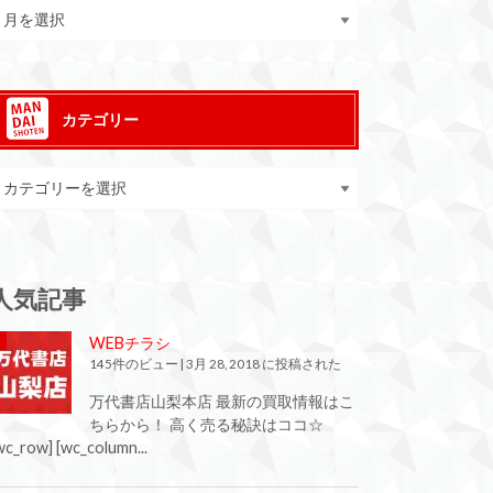
カテゴリー
人気記事
WEBチラシ
145件のビュー
|
3月 28, 2018 に投稿された
万代書店山梨本店 最新の買取情報はこ
ちらから！ 高く売る秘訣はココ☆
wc_row] [wc_column...