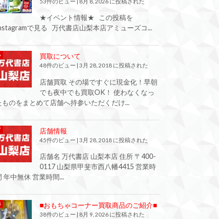
53件のビュー
|
8月 8, 2026 に投稿された
★イベント情報★ この投稿を
Instagramで見る 万代書店山梨本店アミューズコ...
買取について
48件のビュー
|
3月 28, 2018 に投稿された
店舗買取 その場ですぐに現金化！早朝
でも夜中でも買取OK！ 使わなくなっ
たものをまとめて店舗へ持参いただくだけ...
店舗情報
45件のビュー
|
3月 28, 2018 に投稿された
店舗名 万代書店 山梨本店 住所 〒400-
0117 山梨県甲斐市西八幡4415 営業時
間 年中無休 営業時間...
■おもちゃコーナー買取商品のご紹介■
38件のビュー
|
8月 9, 2026 に投稿された