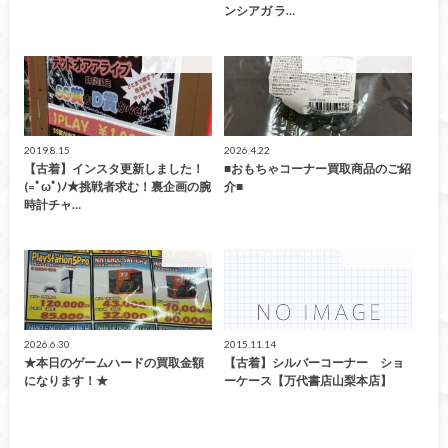
ンシアガ ラ…
ファッション
こんなの買取ました！
2019.8.15
2026.4.22
【古着】インスタ更新しました！
■おもちゃコーナー買取商品のご紹
(=ﾟωﾟ)ﾉ★挑戦者求む！裏企画の腕
介■
時計チャ…
買取告知
ファッション
2026.6.30
2015.11.14
★本日のゲームハードの買取金額
【古着】シルバーコーナー ショ
になります！★
ーケース【万代書店山梨本店】