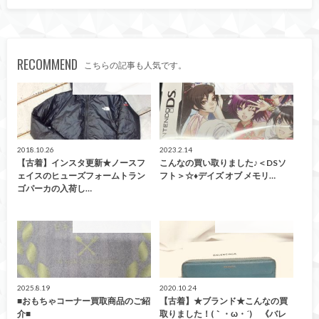
RECOMMEND
こちらの記事も人気です。
こんなの買取ました！
こんなの買取ました！
2018.10.26
2023.2.14
【古着】インスタ更新★ノースフ
こんなの買い取りました♪＜DSソ
ェイスのヒューズフォームトラン
フト＞☆♦デイズ オブ メモリ…
ゴパーカの入荷し…
こんなの買取ました！
こんなの買取ました！
2025.8.19
2020.10.24
■おもちゃコーナー買取商品のご紹
【古着】★ブランド★こんなの買
介■
取りました！(｀・ω・´)ゞ《バレ