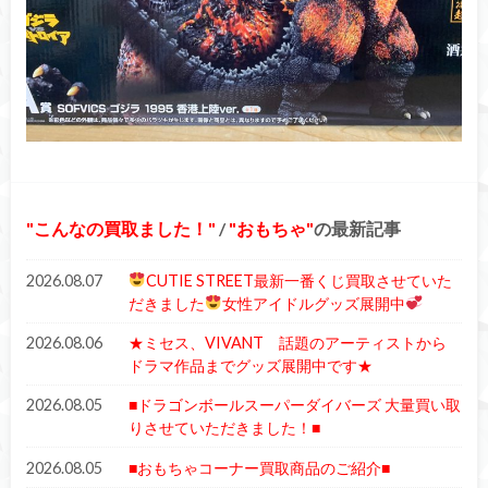
こんなの買取ました！
/
おもちゃ
の最新記事
2026.08.07
CUTIE STREET最新一番くじ買取させていた
だきました
女性アイドルグッズ展開中
2026.08.06
★ミセス、VIVANT 話題のアーティストから
ドラマ作品までグッズ展開中です★
2026.08.05
■ドラゴンボールスーパーダイバーズ 大量買い取
りさせていただきました！■
2026.08.05
■おもちゃコーナー買取商品のご紹介■