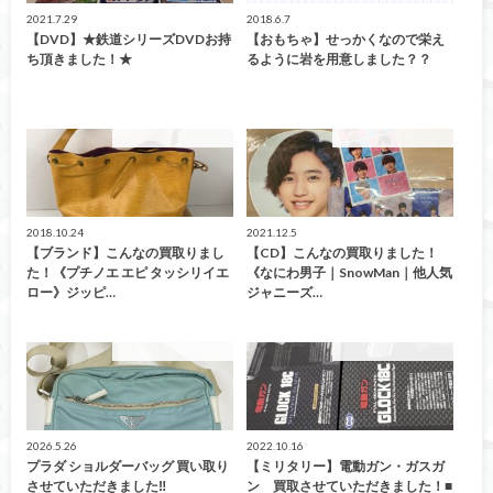
2021.7.29
2018.6.7
【DVD】★鉄道シリーズDVDお持
【おもちゃ】せっかくなので栄え
ち頂きました！★
るように岩を用意しました？？
こんなの買取ました！
こんなの買取ました！
2018.10.24
2021.12.5
【ブランド】こんなの買取りまし
【CD】こんなの買取りました！
た！《プチノエ エピ タッシリイエ
《なにわ男子｜SnowMan｜他人気
ロー》ジッピ…
ジャニーズ…
こんなの買取ました！
こんなの買取ました！
2026.5.26
2022.10.16
プラダ ショルダーバッグ 買い取り
【ミリタリー】電動ガン・ガスガ
させていただきました‼︎
ン 買取させていただきました！■