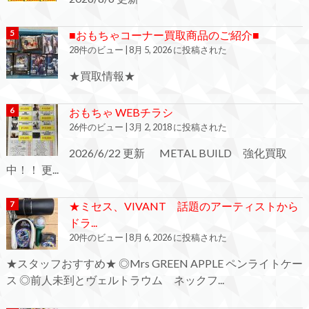
■おもちゃコーナー買取商品のご紹介■
28件のビュー
|
8月 5, 2026 に投稿された
★買取情報★
おもちゃ WEBチラシ
26件のビュー
|
3月 2, 2018 に投稿された
2026/6/22 更新 METAL BUILD 強化買取
中！！ 更...
★ミセス、VIVANT 話題のアーティストから
ドラ...
20件のビュー
|
8月 6, 2026 に投稿された
★スタッフおすすめ★ ◎Mrs GREEN APPLE ペンライトケー
ス ◎前人未到とヴェルトラウム ネックフ...