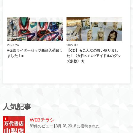
こんなの買取ました！
こんなの買取ました！
2025.9.6
2022.3.5
■仮面ライダーゼッツ商品入荷致し
【CD】★こんなの買い取りまし
ました！■
た！〈女性K-POPアイドルのグッ
ズ多数〉★
人気記事
WEBチラシ
89件のビュー
|
3月 28, 2018 に投稿された