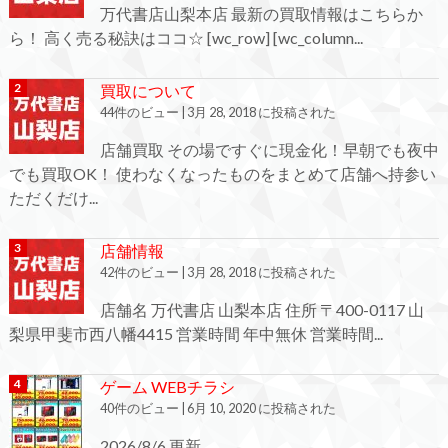
万代書店山梨本店 最新の買取情報はこちらか
ら！ 高く売る秘訣はココ☆ [wc_row] [wc_column...
買取について
44件のビュー
|
3月 28, 2018 に投稿された
店舗買取 その場ですぐに現金化！早朝でも夜中
でも買取OK！ 使わなくなったものをまとめて店舗へ持参い
ただくだけ...
店舗情報
42件のビュー
|
3月 28, 2018 に投稿された
店舗名 万代書店 山梨本店 住所 〒400-0117 山
梨県甲斐市西八幡4415 営業時間 年中無休 営業時間...
ゲーム WEBチラシ
40件のビュー
|
6月 10, 2020 に投稿された
2026/8/6 更新