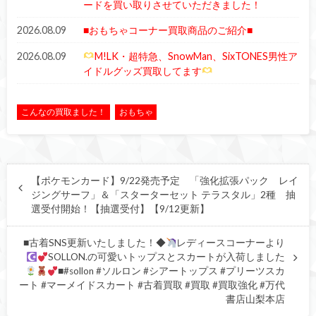
ードを買い取りさせていただきました！
2026.08.09
■おもちゃコーナー買取商品のご紹介■
2026.08.09
M!LK・超特急、SnowMan、SixTONES男性ア
イドルグッズ買取してます
こんなの買取ました！
おもちゃ
【ポケモンカード】9/22発売予定 「強化拡張パック レイ
ジングサーフ」＆「スターターセット テラスタル」2種 抽
選受付開始！【抽選受付】【9/12更新】
■古着SNS更新いたしました！◆
レディースコーナーより
SOLLON.の可愛いトップスとスカートが入荷しました︎︎
■#sollon #ソルロン #シアートップス #プリーツスカ
ート #マーメイドスカート #古着買取 #買取 #買取強化 #万代
書店山梨本店