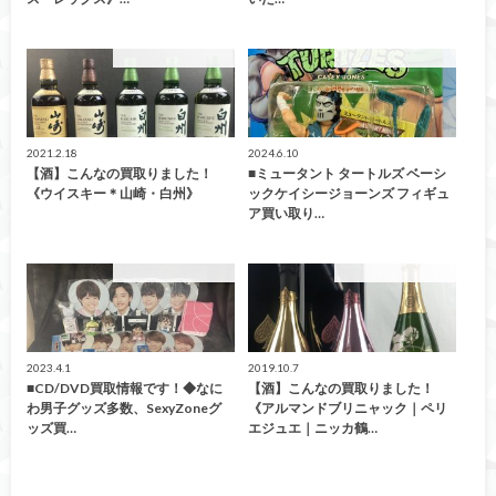
こんなの買取ました！
こんなの買取ました！
2021.2.18
2024.6.10
【酒】こんなの買取りました！
■ミュータント タートルズ ベーシ
《ウイスキー＊山崎・白州》
ックケイシージョーンズ フィギュ
ア買い取り…
こんなの買取ました！
こんなの買取ました！
2023.4.1
2019.10.7
■CD/DVD買取情報です！◆なに
【酒】こんなの買取りました！
わ男子グッズ多数、SexyZoneグ
《アルマンドブリニャック｜ペリ
ッズ買…
エジュエ｜ニッカ鶴…