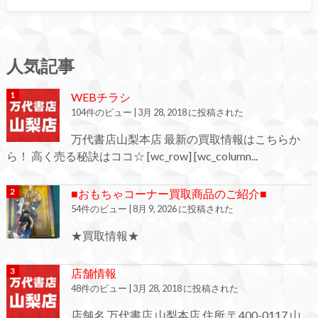
人気記事
WEBチラシ
104件のビュー
|
3月 28, 2018 に投稿された
万代書店山梨本店 最新の買取情報はこちらか
ら！ 高く売る秘訣はココ☆ [wc_row] [wc_column...
■おもちゃコーナー買取商品のご紹介■
54件のビュー
|
8月 9, 2026 に投稿された
★買取情報★
店舗情報
48件のビュー
|
3月 28, 2018 に投稿された
店舗名 万代書店 山梨本店 住所 〒400-0117 山