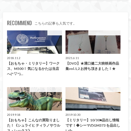
RECOMMEND
こちらの記事も人気です。
おもちゃ
こんなの買取ました！
2018.11.2
2021.6.11
【おもちゃ・ミリタリー】ワーク
【DVD】★溝口健二大映映画作品
ス、M500！ 気になるかたは当店
集vol.1,2 お持ち頂きました！★
へ(^▽^)…
こんなの買取ました！
こんなの買取ました！
2019.9.18
2019.10.30
【おもちゃ】こんなの買取りまし
【ミリタリー】10/30■品出し情報
た！《シュライヒ ティラノサウル
です！◆シーマのGM373 を品出し
ス・レックス》…
いた…