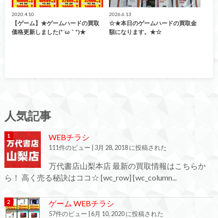
2020.4.10
2026.6.13
【ゲーム】★ゲームハードの買取
☆★本日のゲームハードの買取金
価格更新しました(*´ω｀*)★
額になります。★☆
人気記事
WEBチラシ
111件のビュー
|
3月 28, 2018 に投稿された
万代書店山梨本店 最新の買取情報はこちらか
ら！ 高く売る秘訣はココ☆ [wc_row] [wc_column...
ゲーム WEBチラシ
57件のビュー
|
6月 10, 2020 に投稿された