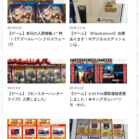
ゲーム
ゲーム
2019.8.30
2020.11.16
【ゲーム】本日の入荷情報♪( *´艸
【ゲーム】《PlayStation5》在庫
｀)《アズールレーン クロスウェー
あります！※デジタルエディショ
ブ》
ンは…
買取告知
買取告知
2021.4.4
2019.1.22
【ゲーム】《モンスターハンター
【ゲーム】1/22 PS4買取価格更新
ライズ》入荷しました♪
しました！★キングダムハーツ
Ⅲ・BIO…
買取告知
買取告知